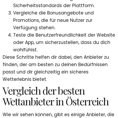
Sicherheitsstandards der Plattform.
Vergleiche die Bonusangebote und
Promotions, die für neue Nutzer zur
Verfügung stehen.
Teste die Benutzerfreundlichkeit der Website
oder App, um sicherzustellen, dass du dich
wohlfühlst.
Diese Schritte helfen dir dabei, den Anbieter zu
finden, der am besten zu deinen Bedürfnissen
passt und dir gleichzeitig ein sicheres
Wetterlebnis bietet.
Vergleich der besten
Wettanbieter in Österreich
Wie wir sehen können, gibt es einige Anbieter, die