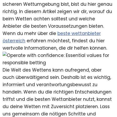
sicheren Wettumgebung bist, bist du hier genau
richtig. In diesem Artikel zeigen wir dir, worauf du
beim Wetten achten solltest und welche
Anbieter die besten Voraussetzungen bieten.
Wenn du mehr über die
beste wettanbieter
österreich
erfahren möchtest, findest du hier
wertvolle Informationen, die dir helfen können.
Die Welt des Wettens kann aufregend, aber
auch überwältigend sein. Deshalb ist es wichtig,
informiert und verantwortungsbewusst zu
handeln. Wenn du die richtigen Entscheidungen
triffst und die besten Wettanbieter nutzt, kannst
du deine Wetten mit Zuversicht platzieren. Lass
uns gemeinsam die nötigen Schritte und