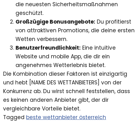
die neuesten Sicherheitsmaßnahmen
geschützt.
Großzügige Bonusangebote:
Du profitierst
von attraktiven Promotions, die deine ersten
Wetten verbessern.
Benutzerfreundlichkeit:
Eine intuitive
Website und mobile App, die dir ein
angenehmes Wetterlebnis bietet.
Die Kombination dieser Faktoren ist einzigartig
und hebt [NAME DES WETTANBIETERS] von der
Konkurrenz ab. Du wirst schnell feststellen, dass
es keinen anderen Anbieter gibt, der dir
vergleichbare Vorteile bietet.
Tagged
beste wettanbieter österreich