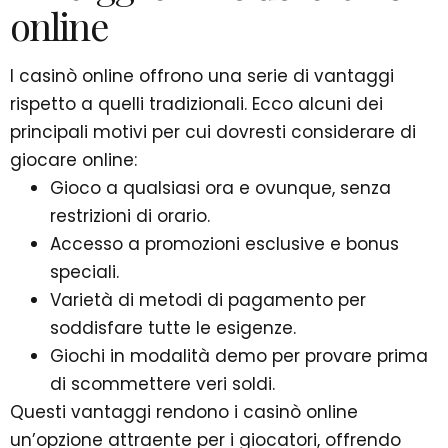
online
I casinò online offrono una serie di vantaggi
rispetto a quelli tradizionali. Ecco alcuni dei
principali motivi per cui dovresti considerare di
giocare online:
Gioco a qualsiasi ora e ovunque, senza
restrizioni di orario.
Accesso a promozioni esclusive e bonus
speciali.
Varietà di metodi di pagamento per
soddisfare tutte le esigenze.
Giochi in modalità demo per provare prima
di scommettere veri soldi.
Questi vantaggi rendono i casinò online
un’opzione attraente per i giocatori, offrendo