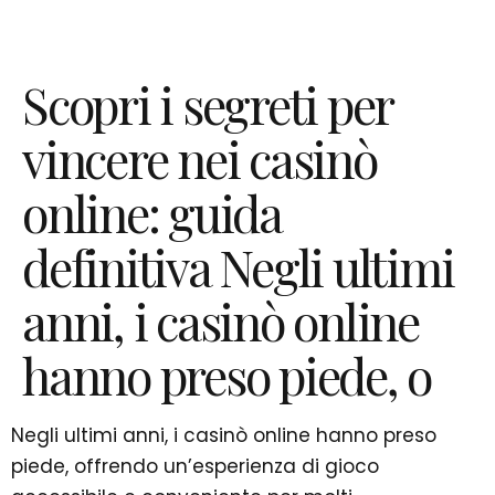
Scopri i segreti per
vincere nei casinò
online: guida
definitiva Negli ultimi
anni, i casinò online
hanno preso piede, o
Negli ultimi anni, i casinò online hanno preso
piede, offrendo un’esperienza di gioco