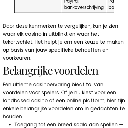
PayPal,
PayPal,
bankoverschrijving
bankover
Door deze kenmerken te vergelijken, kun je zien
waar elk casino in uitblinkt en waar het
tekortschiet. Het helpt je om een keuze te maken
op basis van jouw specifieke behoeften en
voorkeuren.
Belangrijke voordelen
Een ultieme casinoervaring biedt tal van
voordelen voor spelers. Of je nu kiest voor een
landbased casino of een online platform, hier zijn
enkele belangrijke voordelen om in gedachten te
houden.
Toegang tot een breed scala aan spellen —