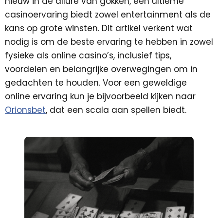
nieuw in de allure van gokken, een ultieme
casinoervaring biedt zowel entertainment als de
kans op grote winsten. Dit artikel verkent wat
nodig is om de beste ervaring te hebben in zowel
fysieke als online casino’s, inclusief tips,
voordelen en belangrijke overwegingen om in
gedachten te houden. Voor een geweldige
online ervaring kun je bijvoorbeeld kijken naar
Orionsbet
, dat een scala aan spellen biedt.