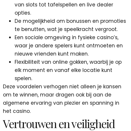
van slots tot tafelspellen en live dealer
opties.
De mogelijkheid om bonussen en promoties
te benutten, wat je speelkracht vergroot.
Een sociale omgeving in fysieke casino’s,
waar je andere spelers kunt ontmoeten en
nieuwe vrienden kunt maken.
Flexibiliteit van online gokken, waarbij je op
elk moment en vanaf elke locatie kunt
spelen.
Deze voordelen verhogen niet alleen je kansen
om te winnen, maar dragen ook bij aan de
algemene ervaring van plezier en spanning in
het casino.
Vertrouwen en veiligheid