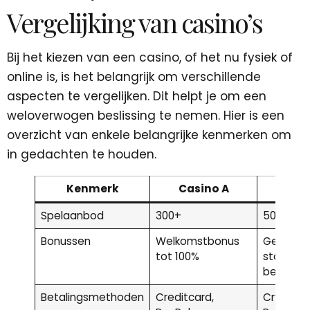
Vergelijking van casino’s
Bij het kiezen van een casino, of het nu fysiek of
online is, is het belangrijk om verschillende
aspecten te vergelijken. Dit helpt je om een
weloverwogen beslissing te nemen. Hier is een
overzicht van enkele belangrijke kenmerken om
in gedachten te houden.
Kenmerk
Casino A
Cas
Spelaanbod
300+
500+
Bonussen
Welkomstbonus
Geen
tot 100%
storting
beschikb
Betalingsmethoden
Creditcard,
Cryptova