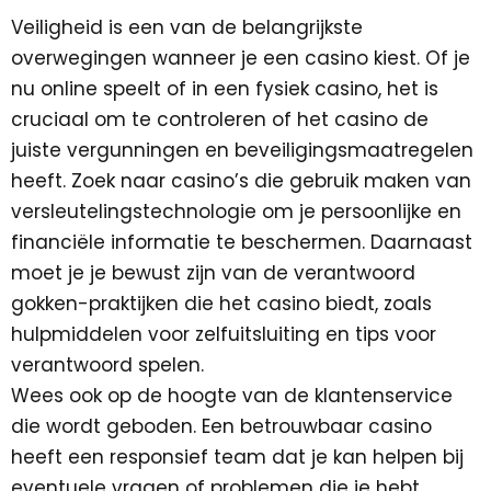
Veiligheid is een van de belangrijkste
overwegingen wanneer je een casino kiest. Of je
nu online speelt of in een fysiek casino, het is
cruciaal om te controleren of het casino de
juiste vergunningen en beveiligingsmaatregelen
heeft. Zoek naar casino’s die gebruik maken van
versleutelingstechnologie om je persoonlijke en
financiële informatie te beschermen. Daarnaast
moet je je bewust zijn van de verantwoord
gokken-praktijken die het casino biedt, zoals
hulpmiddelen voor zelfuitsluiting en tips voor
verantwoord spelen.
Wees ook op de hoogte van de klantenservice
die wordt geboden. Een betrouwbaar casino
heeft een responsief team dat je kan helpen bij
eventuele vragen of problemen die je hebt.