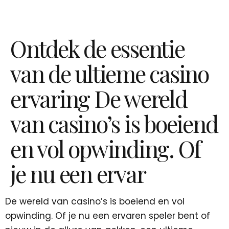
Ontdek de essentie
van de ultieme casino
ervaring De wereld
van casino’s is boeiend
en vol opwinding. Of
je nu een ervar
De wereld van casino’s is boeiend en vol
opwinding. Of je nu een ervaren speler bent of