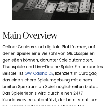
Main Overview
Online-Casinos sind digitale Plattformen, auf
denen Spieler eine Vielzahl von Glücksspielen
genießen können, darunter Spielautomaten,
Tischspiele und Live-Dealer-Spiele. Ein bekanntes
Beispiel ist
GW Casino DE
, lizenziert in Curaçao,
das eine sichere Spielumgebung mit einem
breiten Spektrum an Spielmöglichkeiten bietet.
Das Spielerlebnis wird durch einen 24/7
Kundenservice unterstützt, der bereitsteht, um