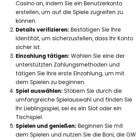
Casino an, indem Sie ein Benutzerkonto
erstellen, um auf die Spiele zugreifen zu
können.
Details verifizieren:
Bestätigen Sie Ihre
Identität, um sicherzustellen, dass Ihr Konto
sicher ist.
Einzahlung tätigen:
Wählen Sie eine der
unterstützten Zahlungsmethoden und
tätigen Sie Ihre erste Einzahlung, um mit
dem Spielen zu beginnen.
Spiel auswählen:
Stöbern Sie durch die
umfangreiche Spielauswahl und finden Sie
Ihr Lieblingsspiel, sei es ein Slot oder ein
Tischspiel.
Spielen und genießen:
Beginnen Sie mit
dem Spielen und nutzen Sie die Boni, die GW