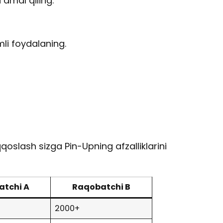
 amal qiling.
li foydalaning.
oslash sizga Pin-Upning afzalliklarini
tchi A
Raqobatchi B
2000+