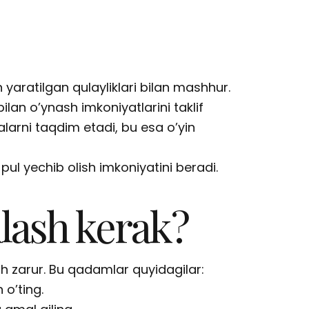
 yaratilgan qulayliklari bilan mashhur.
bilan o’ynash imkoniyatlarini taklif
larni taqdim etadi, bu esa o’yin
a pul yechib olish imkoniyatini beradi.
hlash kerak?
h zarur. Bu qadamlar quyidagilar:
 o’ting.