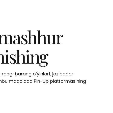
: mashhur
anishing
 rang-barang o’yinlari, jozibador
 Ushbu maqolada Pin-Up platformasining