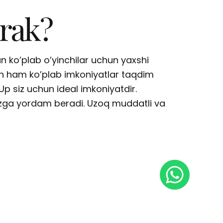
rak?
ilan ko’plab o’yinchilar uchun yaxshi
chun ham ko’plab imkoniyatlar taqdim
Up siz uchun ideal imkoniyatdir.
sizga yordam beradi. Uzoq muddatli va