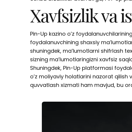
Xavfsizlik va 
Pin-Up kazino o’z foydalanuvchilarining x
foydalanuvchining shaxsiy ma’lumotlari
shuningdek, ma’lumotlarni shifrlash te
sizning ma’lumotlaringizni xavfsiz saqla
Shuningdek, Pin-Up platformasi foydala
o’z moliyaviy holatlarini nazorat qilish
quvvatlash xizmati ham mavjud, bu or