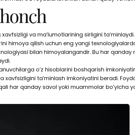
ishonch
avfsizligi va ma’lumotlarining sirligini ta’minlaydi. 
ni himoya qilish uchun eng yangi texnologiyalarda
xnologiyasi bilan himoyalangandir. Bu har qanday n
ydi.
nuvchilarga o’z hisoblarini boshqarish imkoniyati
 va xavfsizligini ta’minlash imkoniyatini beradi. Fo
qali har qanday savol yoki muammolar bo’yicha y