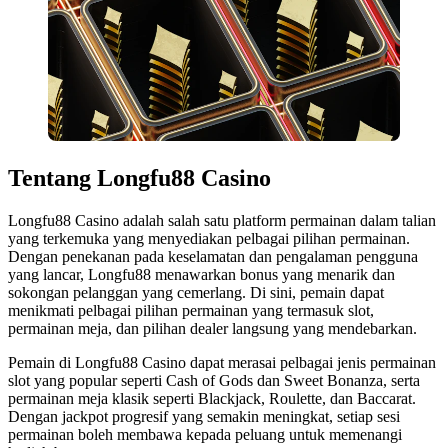
Tentang Longfu88 Casino
Longfu88 Casino adalah salah satu platform permainan dalam talian
yang terkemuka yang menyediakan pelbagai pilihan permainan.
Dengan penekanan pada keselamatan dan pengalaman pengguna
yang lancar, Longfu88 menawarkan bonus yang menarik dan
sokongan pelanggan yang cemerlang. Di sini, pemain dapat
menikmati pelbagai pilihan permainan yang termasuk slot,
permainan meja, dan pilihan dealer langsung yang mendebarkan.
Pemain di Longfu88 Casino dapat merasai pelbagai jenis permainan
slot yang popular seperti Cash of Gods dan Sweet Bonanza, serta
permainan meja klasik seperti Blackjack, Roulette, dan Baccarat.
Dengan jackpot progresif yang semakin meningkat, setiap sesi
permainan boleh membawa kepada peluang untuk memenangi