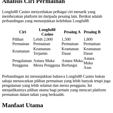
Analisis Ciri Permainan
Longfu88 Casino menyediakan pelbagai ciri menarik yang
membezakan platform ini daripada pesaing lain. Berikut adalah
perbandingan yang menunjukkan kelebihan Longfu88:
Longfu88
Ciri
Pesaing A
Pesaing B
Casino
Pilihan
Lebih 2,000
1,500
1,800
Permainan
Permainan
Permainan
Permainan
Keamanan
Keamanan
Keamanan
Keamanan
Terjamin
Dasar
Dasar
Antara
Pengalaman
Antara Muka
Antara Muka
Muka
Pengguna
Mesra Pengguna
Berfungsi
Asas
Perbandingan ini menunjukkan bahawa Longfu88 Casino bukan
sahaja menawarkan pilihan permainan yang lebih banyak tetapi juga
pengalaman yang lebih selamat dan mesra pengguna. Ini
menjadikannya pilihan utama bagi pemain yang mencari platform
permainan dalam talian yang berkualiti.
Manfaat Utama