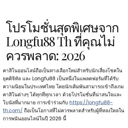
โปรโมชั่นสุดพิเศษจาก
Longfu88 Th ที่คุณไม่
ควรพลาด: 2026
คาสิโนออนไลน์ถือเป็นทางเลือกใหม่สำหรับนักเสี่ยงโชคใน
ยุคดิจิทัล และ Longfu88 เป็นหนึ่งในแพลตฟอร์มที่ได้รับ
ความนิยมในประเทศไทย โดยนักเดิมพันสามารถเข้าถึงเกม
คาสิโนต่างๆ ได้ทุกที่ทุกเวลา ด้วยโปรโมชั่นที่น่าสนใจและ
โบนัสที่มากมาย การเข้าร่วมกับ
https://longfu88-
th.com/
ถือเป็นโอกาสที่ไม่ควรพลาดสำหรับผู้ที่หลงใหลใน
การพนันออนไลน์ในปี 2026 นี้