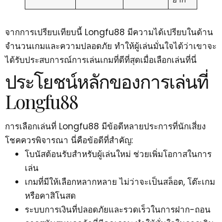
จากการเปรียบเทียบนี้ Longfu88 มีความได้เปรียบในด้าน
จำนวนเกมและความปลอดภัย ทำให้ผู้เล่นมั่นใจได้ว่าเขาจะ
ได้รับประสบการณ์การเล่นเกมที่ดีที่สุดเมื่อเลือกเล่นที่นี่
ประโยชน์หลักของการเล่นที่
Longfu88
การเลือกเล่นที่ Longfu88 มีข้อดีหลายประการที่นักเสี่ยง
โชคควรพิจารณา นี่คือข้อดีที่สำคัญ:
โบนัสต้อนรับสำหรับผู้เล่นใหม่ ช่วยเพิ่มโอกาสในการ
เล่น
เกมที่มีให้เลือกหลากหลาย ไม่ว่าจะเป็นสล็อต, โต๊ะเกม
หรือคาสิโนสด
ระบบการเงินที่ปลอดภัยและรวดเร็วในการฝาก-ถอน