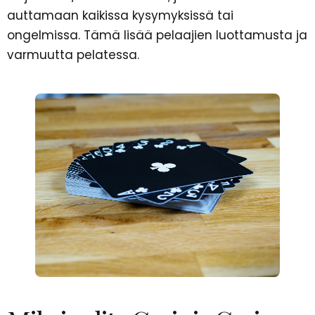
auttamaan kaikissa kysymyksissä tai
ongelmissa. Tämä lisää pelaajien luottamusta ja
varmuutta pelatessa.