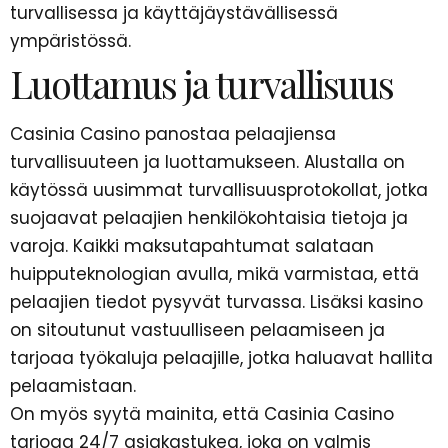
turvallisessa ja käyttäjäystävällisessä
ympäristössä.
Luottamus ja turvallisuus
Casinia Casino panostaa pelaajiensa
turvallisuuteen ja luottamukseen. Alustalla on
käytössä uusimmat turvallisuusprotokollat, jotka
suojaavat pelaajien henkilökohtaisia tietoja ja
varoja. Kaikki maksutapahtumat salataan
huipputeknologian avulla, mikä varmistaa, että
pelaajien tiedot pysyvät turvassa. Lisäksi kasino
on sitoutunut vastuulliseen pelaamiseen ja
tarjoaa työkaluja pelaajille, jotka haluavat hallita
pelaamistaan.
On myös syytä mainita, että Casinia Casino
tarjoaa 24/7 asiakastukea, joka on valmis