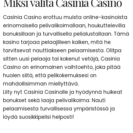
Miksi valita Casinia Casino
Casinia Casino erottuu muista online-kasinoista
erinomaisella pelivalikoimallaan, houkuttelevilla
bonuksillaan ja turvallisella pelialustallaan. Tämä
kasino tarjoaa pelaajilleen kaiken, mitä he
tarvitsevat nauttiakseen pelaamisesta. Olitpa
sitten uusi pelaaja tai kokenut vetäjä, Casinia
Casino on erinomainen vaihtoehto, joka pitää
huolen siitä, että pelikokemuksesi on
mahdollisimman miellyttävä.
Liity nyt Casinia Casinolle ja hyödynnä huikeat
bonukset sekä laaja pelivalikoima. Nauti
pelaamisesta turvallisessa ympäristössä ja
löydä suosikkipelisi helposti!