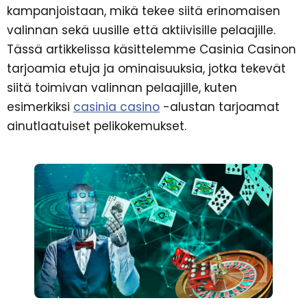
kampanjoistaan, mikä tekee siitä erinomaisen
valinnan sekä uusille että aktiivisille pelaajille.
Tässä artikkelissa käsittelemme Casinia Casinon
tarjoamia etuja ja ominaisuuksia, jotka tekevät
siitä toimivan valinnan pelaajille, kuten
esimerkiksi
casinia casino
-alustan tarjoamat
ainutlaatuiset pelikokemukset.