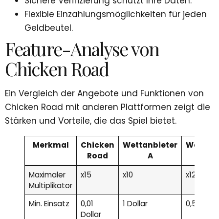
Sichere Verifizierung schützt Ihre Daten.
Flexible Einzahlungsmöglichkeiten für jeden
Geldbeutel.
Feature-Analyse von
Chicken Road
Ein Vergleich der Angebote und Funktionen von
Chicken Road mit anderen Plattformen zeigt die
Stärken und Vorteile, die das Spiel bietet.
Merkmal
Chicken
Wettanbieter
Wettanb
Road
A
B
Maximaler
x15
x10
x12
Multiplikator
Min. Einsatz
0,01
1 Dollar
0,50 Doll
Dollar