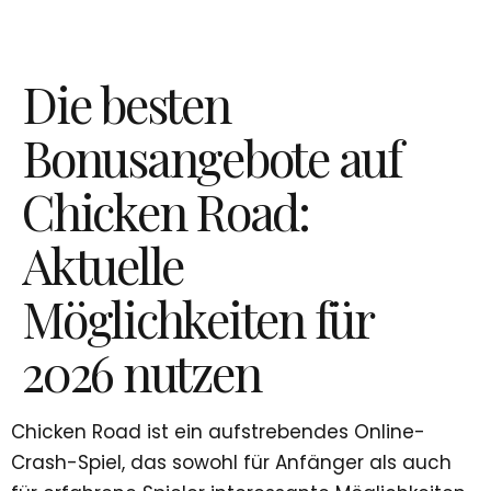
Die besten
Bonusangebote auf
Chicken Road:
Aktuelle
Möglichkeiten für
2026 nutzen
Chicken Road ist ein aufstrebendes Online-
Crash-Spiel, das sowohl für Anfänger als auch