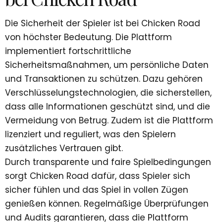
Die Sicherheit der Spieler ist bei Chicken Road
von höchster Bedeutung. Die Plattform
implementiert fortschrittliche
Sicherheitsmaßnahmen, um persönliche Daten
und Transaktionen zu schützen. Dazu gehören
Verschlüsselungstechnologien, die sicherstellen,
dass alle Informationen geschützt sind, und die
Vermeidung von Betrug. Zudem ist die Plattform
lizenziert und reguliert, was den Spielern
zusätzliches Vertrauen gibt.
Durch transparente und faire Spielbedingungen
sorgt Chicken Road dafür, dass Spieler sich
sicher fühlen und das Spiel in vollen Zügen
genießen können. Regelmäßige Überprüfungen
und Audits garantieren, dass die Plattform