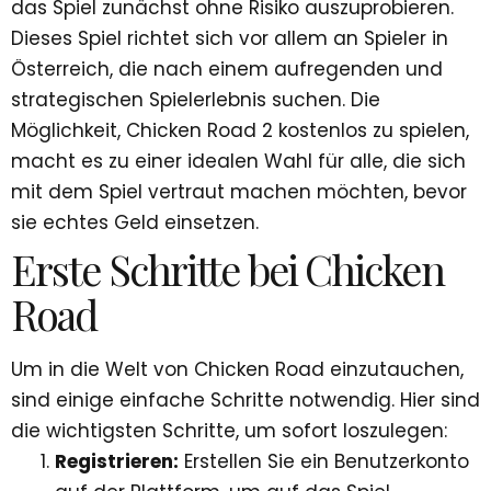
das Spiel zunächst ohne Risiko auszuprobieren.
Dieses Spiel richtet sich vor allem an Spieler in
Österreich, die nach einem aufregenden und
strategischen Spielerlebnis suchen. Die
Möglichkeit, Chicken Road 2 kostenlos zu spielen,
macht es zu einer idealen Wahl für alle, die sich
mit dem Spiel vertraut machen möchten, bevor
sie echtes Geld einsetzen.
Erste Schritte bei Chicken
Road
Um in die Welt von Chicken Road einzutauchen,
sind einige einfache Schritte notwendig. Hier sind
die wichtigsten Schritte, um sofort loszulegen:
Registrieren:
Erstellen Sie ein Benutzerkonto