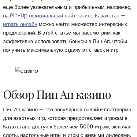
еще более увлекательным и прибыльным, например,
на
Pin-Up официальный сайт казино Казахстан —
играть онлайн
можно найти множество интересных
предложений. В этой статье мы рассмотрим, как
эффективно использовать бонусы в Пин Ап, чтобы
получить максимальную отдачу от ставок и игр.
Обзор Пин Ап казино
Пин Ап казино — это популярная онлайн-платформа
для азартных игр, которая предоставляет игрокам в
Казахстане доступ к более чем 5000 играм, включая
слоты, настольные игры и игры с живыми дилерами.