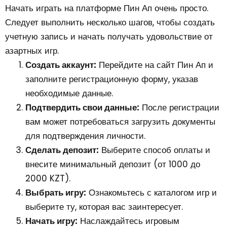
Начать играть на платформе Пин Ап очень просто.
Следует выполнить несколько шагов, чтобы создать
учетную запись и начать получать удовольствие от
азартных игр.
Создать аккаунт:
Перейдите на сайт Пин Ап и
заполните регистрационную форму, указав
необходимые данные.
Подтвердить свои данные:
После регистрации
вам может потребоваться загрузить документы
для подтверждения личности.
Сделать депозит:
Выберите способ оплаты и
внесите минимальный депозит (от 1000 до
2000 KZT).
Выбрать игру:
Ознакомьтесь с каталогом игр и
выберите ту, которая вас заинтересует.
Начать игру:
Наслаждайтесь игровым