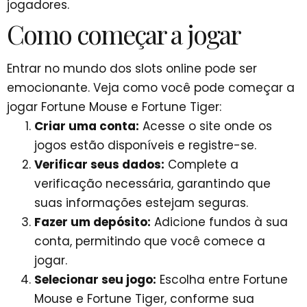
jogadores.
Como começar a jogar
Entrar no mundo dos slots online pode ser
emocionante. Veja como você pode começar a
jogar Fortune Mouse e Fortune Tiger:
Criar uma conta:
Acesse o site onde os
jogos estão disponíveis e registre-se.
Verificar seus dados:
Complete a
verificação necessária, garantindo que
suas informações estejam seguras.
Fazer um depósito:
Adicione fundos à sua
conta, permitindo que você comece a
jogar.
Selecionar seu jogo:
Escolha entre Fortune
Mouse e Fortune Tiger, conforme sua