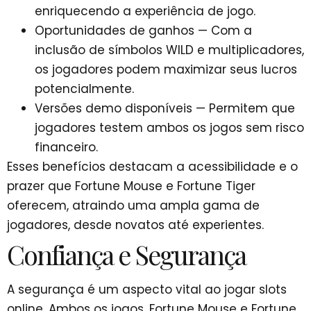
enriquecendo a experiência de jogo.
Oportunidades de ganhos — Com a
inclusão de símbolos WILD e multiplicadores,
os jogadores podem maximizar seus lucros
potencialmente.
Versões demo disponíveis — Permitem que
jogadores testem ambos os jogos sem risco
financeiro.
Esses benefícios destacam a acessibilidade e o
prazer que Fortune Mouse e Fortune Tiger
oferecem, atraindo uma ampla gama de
jogadores, desde novatos até experientes.
Confiança e Segurança
A segurança é um aspecto vital ao jogar slots
online. Ambos os jogos, Fortune Mouse e Fortune