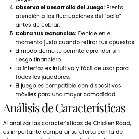
Observa el Desarrollo del Juego:
Presta
atención a las fluctuaciones del “pollo”
antes de cobrar.
Cobra tus Ganancias:
Decide en el
momento justo cuándo retirar tus apuestas.
El modo demo te permite aprender sin
riesgo financiero.
La interfaz es intuitiva y fácil de usar para
todos los jugadores.
El juego es compatible con dispositivos
móviles para una mayor comodidad.
Análisis de Características
Al analizar las características de Chicken Road,
es importante comparar su oferta con la de