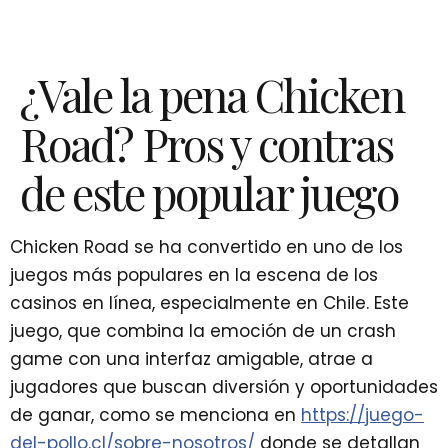
¿Vale la pena Chicken
Road? Pros y contras
de este popular juego
Chicken Road se ha convertido en uno de los
juegos más populares en la escena de los
casinos en línea, especialmente en Chile. Este
juego, que combina la emoción de un crash
game con una interfaz amigable, atrae a
jugadores que buscan diversión y oportunidades
de ganar, como se menciona en
https://juego-
del-pollo.cl/sobre-nosotros/
donde se detallan