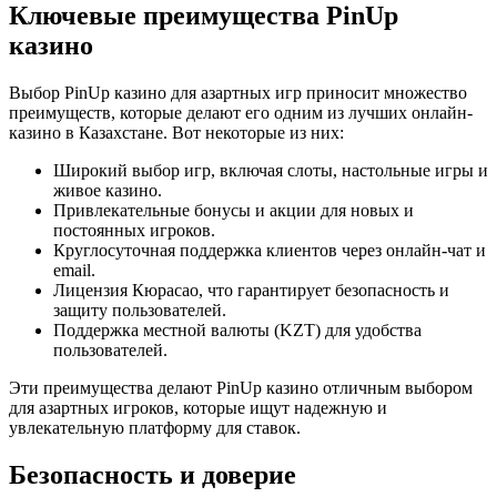
Ключевые преимущества PinUp
казино
Выбор PinUp казино для азартных игр приносит множество
преимуществ, которые делают его одним из лучших онлайн-
казино в Казахстане. Вот некоторые из них:
Широкий выбор игр, включая слоты, настольные игры и
живое казино.
Привлекательные бонусы и акции для новых и
постоянных игроков.
Круглосуточная поддержка клиентов через онлайн-чат и
email.
Лицензия Кюрасао, что гарантирует безопасность и
защиту пользователей.
Поддержка местной валюты (KZT) для удобства
пользователей.
Эти преимущества делают PinUp казино отличным выбором
для азартных игроков, которые ищут надежную и
увлекательную платформу для ставок.
Безопасность и доверие