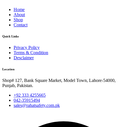
Home
About
Shop
Contact
Quick Links
Privacy Policy
Terms & Condition
Desclaimer
Location
Shop# 127, Bank Square Market, Model Town, Lahore-54000,
Punjab, Pakistan.
+92 333 4255665
042-35915494
sales@rahatsafety.com.pk