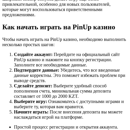
привлекательной, особенно для новых пользователей,
которые могут воспользоваться приветственными
предложениями.
Как начать играть на PinUp казино
Чтобы начать играть на PinUp казино, необходимо выполнить
несколько простых шагов:
Создайте аккаунт:
Перейдите на официальный сайт
PinUp казино и нажмите на кнопку регистрации.
Заполните все необходимые данные.
Подтвердите данные:
Убедитесь, что все введенные
данные корректны. Это поможет избежать проблем при
выводе средств.
Сделайте депозит:
Выберите удобный способ
пополнения счета, минимальная сумма депозита
составляет от 1000 до 2000 KZT.
Выберите игру:
Ознакомьтесь с доступными играми и
выберите ту, которая вам нравится.
Начните играть:
После внесения депозита вы можете
наслаждаться игрой на платформе.
Простой процесс регистрации и открытия аккаунта.