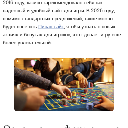
2016 году, казино зарекомендовало себя как
надежный и удобный сайт для игры. В 2026 году,
помимо стандартных предложений, также можно
будет посетить
Пинап сайт
, чтобы узнать о новых
акциях и бонусах для игроков, что сделает игру еще
более увлекательной.