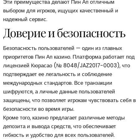
Эти преимущества делают Пин Ап отличным
выбором для игроков, ищущих качественный и
надежный сервис.
Доверие и безопасность
Безопасность пользователей — один из главных
приоритетов Пин Ап казино. Платформа работает под
лицензией Кюрасао (№ 8048/JAZ2017-0003), что
подтверждает ее легальность и соблюдение
международных стандартов. Все транзакции
шифруются, а личные данные пользователей
защищены, что позволяет игрокам чувствовать себя в
безопасности во время игры.
Кроме того, казино предлагает различные методы
депозита и вывода средств, что обеспечивает
гибкость и удобство для всех пользователей.