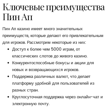
Ключевые преимущества
Пин Ап
Пин Ап казино имеет много значительных
преимуществ, которые делают его привлекательным
для игроков. Рассмотрим некоторые из них:
Доступ к более чем 5000 играм, от
классических слотов до живого казино.
Конкурентоспособные бонусы и акции для
новых и возвращающихся игроков.
Поддержка различных валют, что делает
платформу удобной для пользователей из
разных стран.
Круглосуточная поддержка через онлайн-чат и
электронную почту.