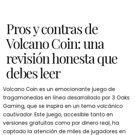
Pros y contras de
Volcano Coin: una
revisión honesta que
debes leer
Volcano Coin es un emocionante juego de
tragamonedas en línea desarrollado por 3 Oaks
Gaming, que se inspira en un tema volcánico
cautivador. Este juego, accesible tanto en
versiones gratuitas como por dinero real, ha
captado la atención de miles de jugadores en