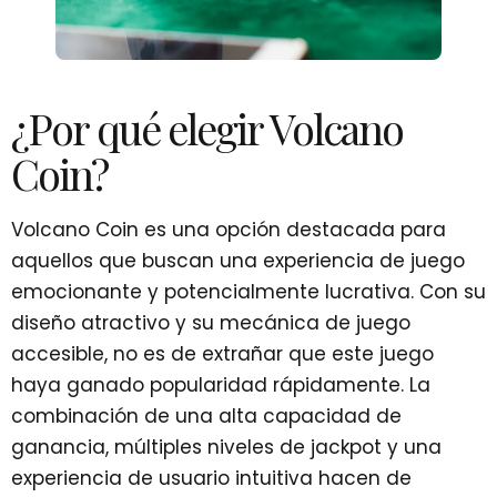
¿Por qué elegir Volcano
Coin?
Volcano Coin es una opción destacada para
aquellos que buscan una experiencia de juego
emocionante y potencialmente lucrativa. Con su
diseño atractivo y su mecánica de juego
accesible, no es de extrañar que este juego
haya ganado popularidad rápidamente. La
combinación de una alta capacidad de
ganancia, múltiples niveles de jackpot y una
experiencia de usuario intuitiva hacen de