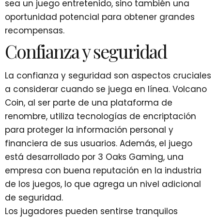
sea un juego entretenido, sino también una
oportunidad potencial para obtener grandes
recompensas.
Confianza y seguridad
La confianza y seguridad son aspectos cruciales
a considerar cuando se juega en línea. Volcano
Coin, al ser parte de una plataforma de
renombre, utiliza tecnologías de encriptación
para proteger la información personal y
financiera de sus usuarios. Además, el juego
está desarrollado por 3 Oaks Gaming, una
empresa con buena reputación en la industria
de los juegos, lo que agrega un nivel adicional
de seguridad.
Los jugadores pueden sentirse tranquilos