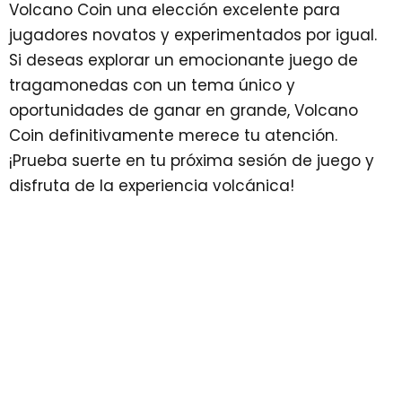
Volcano Coin una elección excelente para
jugadores novatos y experimentados por igual.
Si deseas explorar un emocionante juego de
tragamonedas con un tema único y
oportunidades de ganar en grande, Volcano
Coin definitivamente merece tu atención.
¡Prueba suerte en tu próxima sesión de juego y
disfruta de la experiencia volcánica!