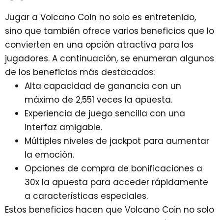
Jugar a Volcano Coin no solo es entretenido,
sino que también ofrece varios beneficios que lo
convierten en una opción atractiva para los
jugadores. A continuación, se enumeran algunos
de los beneficios más destacados:
Alta capacidad de ganancia con un
máximo de 2,551 veces la apuesta.
Experiencia de juego sencilla con una
interfaz amigable.
Múltiples niveles de jackpot para aumentar
la emoción.
Opciones de compra de bonificaciones a
30x la apuesta para acceder rápidamente
a características especiales.
Estos beneficios hacen que Volcano Coin no solo