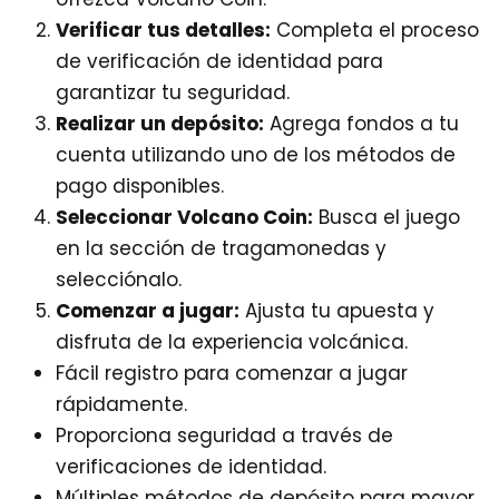
Verificar tus detalles:
Completa el proceso
de verificación de identidad para
garantizar tu seguridad.
Realizar un depósito:
Agrega fondos a tu
cuenta utilizando uno de los métodos de
pago disponibles.
Seleccionar Volcano Coin:
Busca el juego
en la sección de tragamonedas y
selecciónalo.
Comenzar a jugar:
Ajusta tu apuesta y
disfruta de la experiencia volcánica.
Fácil registro para comenzar a jugar
rápidamente.
Proporciona seguridad a través de
verificaciones de identidad.
Múltiples métodos de depósito para mayor