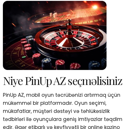
Niye PinUp AZ seçməlisiniz
PinUp AZ, mobil oyun təcrübənizi artırmaq üçün
mükəmməl bir platformadır. Oyun seçimi,
mükafatlar, müştəri dəstəyi və təhlükəsizlik
tədbirləri ilə oyunçulara geniş imtiyazlar təqdim
edir. Əgər etibarlı və keyfiyyətli bir online kazino