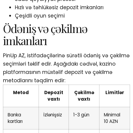
Hızlı və təhlükəsiz depozit imkanları
Çeşidli oyun seçimi
Ödəniş və çəkilmə
imkanları
PinUp AZ, istifadəçilərinə sürətli ödəniş və çəkilmə
seçimləri təklif edir. Aşağıdakı cədvəl, kazino
platformasının müxtəlif depozit və çəkilmə
metodlarını təqdim edir:
Metod
Depozit
Çəkilmə
Limitlər
vaxtı
vaxtı
Banka
İzlənişsiz
1-3 gün
Minimal
kartları
10 AZN