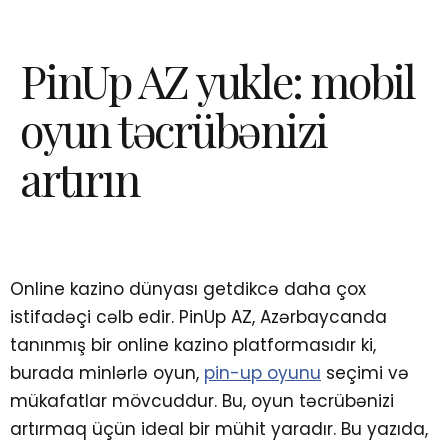
PinUp AZ yukle: mobil
oyun təcrübənizi
artırın
Online kazino dünyası getdikcə daha çox
istifadəçi cəlb edir. PinUp AZ, Azərbaycanda
tanınmış bir online kazino platformasıdır ki,
burada minlərlə oyun,
pin-up oyunu
seçimi və
mükafatlar mövcuddur. Bu, oyun təcrübənizi
artırmaq üçün ideal bir mühit yaradır. Bu yazıda,