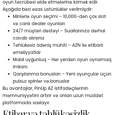
oyun təcrübəsi əldə etmələrinə kömək edir.
Aşağıda bəzi əsas üstünlüklər verilmişdir:
Minlərlə oyun seçimi – 10,000-dən çox slot
və canlı dealer oyunları
24/7 müştəri dəstəyi – Suallarınıza dərhal
cavab alırsınız
Təhlükəsiz ödəniş mühiti – AZN ilə etibarlı
əməliyyatlar
Mobil uyğunluq – Hər yerdən oyun oynamaq
imkanı
Qarşılanma bonusları – Yeni oyunçular üçün
pulsuz spinlər və bonuslar
Bu avantajlar, PinUp AZ istifadəçilərinin
məmnuniyyətini artırır və onları uzun müddət
platformada saxlayır.
Etibar və təhlükəsizlik