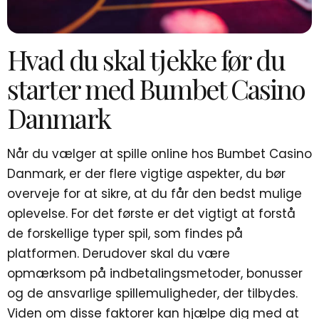
Hvad du skal tjekke før du
starter med Bumbet Casino
Danmark
Når du vælger at spille online hos Bumbet Casino
Danmark, er der flere vigtige aspekter, du bør
overveje for at sikre, at du får den bedst mulige
oplevelse. For det første er det vigtigt at forstå
de forskellige typer spil, som findes på
platformen. Derudover skal du være
opmærksom på indbetalingsmetoder, bonusser
og de ansvarlige spillemuligheder, der tilbydes.
Viden om disse faktorer kan hjælpe dig med at