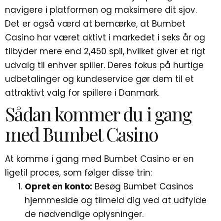
navigere i platformen og maksimere dit sjov.
Det er også værd at bemærke, at Bumbet
Casino har været aktivt i markedet i seks år og
tilbyder mere end 2,450 spil, hvilket giver et rigt
udvalg til enhver spiller. Deres fokus på hurtige
udbetalinger og kundeservice gør dem til et
attraktivt valg for spillere i Danmark.
Sådan kommer du i gang
med Bumbet Casino
At komme i gang med Bumbet Casino er en
ligetil proces, som følger disse trin:
Opret en konto:
Besøg Bumbet Casinos
hjemmeside og tilmeld dig ved at udfylde
de nødvendige oplysninger.