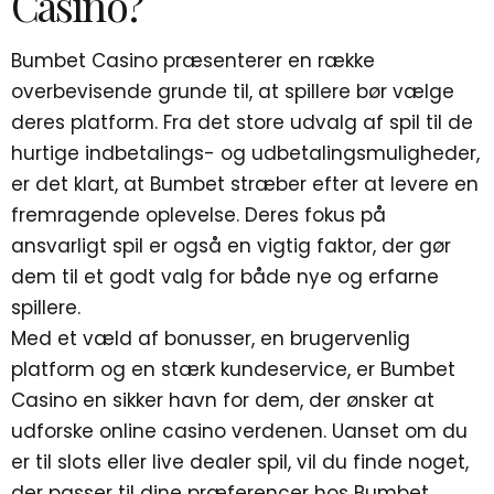
Casino?
Bumbet Casino præsenterer en række
overbevisende grunde til, at spillere bør vælge
deres platform. Fra det store udvalg af spil til de
hurtige indbetalings- og udbetalingsmuligheder,
er det klart, at Bumbet stræber efter at levere en
fremragende oplevelse. Deres fokus på
ansvarligt spil er også en vigtig faktor, der gør
dem til et godt valg for både nye og erfarne
spillere.
Med et væld af bonusser, en brugervenlig
platform og en stærk kundeservice, er Bumbet
Casino en sikker havn for dem, der ønsker at
udforske online casino verdenen. Uanset om du
er til slots eller live dealer spil, vil du finde noget,
der passer til dine præferencer hos Bumbet