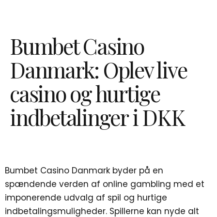
Bumbet Casino
Danmark: Oplev live
casino og hurtige
indbetalinger i DKK
Bumbet Casino Danmark byder på en
spændende verden af online gambling med et
imponerende udvalg af spil og hurtige
indbetalingsmuligheder. Spillerne kan nyde alt