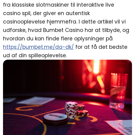
fra klassiske slotmaskiner til interaktive live
casino spil, der giver en autentisk
casinooplevelse hjemmefra. I dette artikel vil vi
udforske, hvad Bumbet Casino har at tilbyde, og
hvordan du kan finde flere oplysninger på
https://bumbet.me/da-dk/
for at få det bedste
ud af din spilleoplevelse.