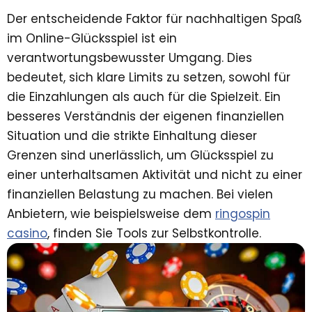
Der entscheidende Faktor für nachhaltigen Spaß
im Online-Glücksspiel ist ein
verantwortungsbewusster Umgang. Dies
bedeutet, sich klare Limits zu setzen, sowohl für
die Einzahlungen als auch für die Spielzeit. Ein
besseres Verständnis der eigenen finanziellen
Situation und die strikte Einhaltung dieser
Grenzen sind unerlässlich, um Glücksspiel zu
einer unterhaltsamen Aktivität und nicht zu einer
finanziellen Belastung zu machen. Bei vielen
Anbietern, wie beispielsweise dem
ringospin
casino
, finden Sie Tools zur Selbstkontrolle.