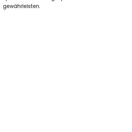
gewährleisten.