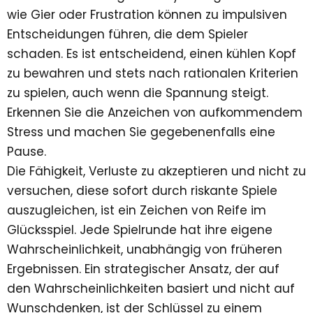
wie Gier oder Frustration können zu impulsiven
Entscheidungen führen, die dem Spieler
schaden. Es ist entscheidend, einen kühlen Kopf
zu bewahren und stets nach rationalen Kriterien
zu spielen, auch wenn die Spannung steigt.
Erkennen Sie die Anzeichen von aufkommendem
Stress und machen Sie gegebenenfalls eine
Pause.
Die Fähigkeit, Verluste zu akzeptieren und nicht zu
versuchen, diese sofort durch riskante Spiele
auszugleichen, ist ein Zeichen von Reife im
Glücksspiel. Jede Spielrunde hat ihre eigene
Wahrscheinlichkeit, unabhängig von früheren
Ergebnissen. Ein strategischer Ansatz, der auf
den Wahrscheinlichkeiten basiert und nicht auf
Wunschdenken, ist der Schlüssel zu einem