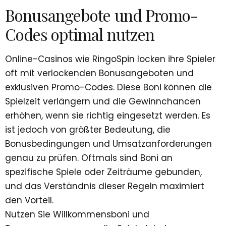
Bonusangebote und Promo-
Codes optimal nutzen
Online-Casinos wie RingoSpin locken ihre Spieler
oft mit verlockenden Bonusangeboten und
exklusiven Promo-Codes. Diese Boni können die
Spielzeit verlängern und die Gewinnchancen
erhöhen, wenn sie richtig eingesetzt werden. Es
ist jedoch von größter Bedeutung, die
Bonusbedingungen und Umsatzanforderungen
genau zu prüfen. Oftmals sind Boni an
spezifische Spiele oder Zeiträume gebunden,
und das Verständnis dieser Regeln maximiert
den Vorteil.
Nutzen Sie Willkommensboni und