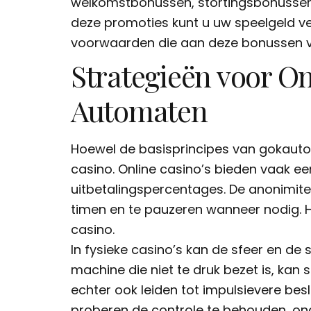
welkomstbonussen, stortingsbonussen,
deze promoties kunt u uw speelgeld ver
voorwaarden die aan deze bonussen ver
Strategieën voor O
Automaten
Hoewel de basisprincipes van gokautomat
casino. Online casino’s bieden vaak e
uitbetalingspercentages. De anonimitei
timen en te pauzeren wanneer nodig. H
casino.
In fysieke casino’s kan de sfeer en de 
machine die niet te druk bezet is, kan s
echter ook leiden tot impulsievere bes
proberen de controle te behouden, onge