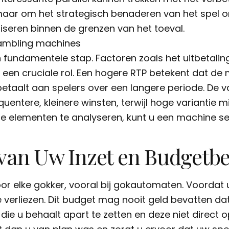
maar om het strategisch benaderen van het spel 
seren binnen de grenzen van het toeval.
n fundamentele stap. Factoren zoals het uitbetali
een cruciale rol. Een hogere RTP betekent dat de 
etaalt aan spelers over een langere periode. De v
requentere, kleinere winsten, terwijl hoge variantie
ze elementen te analyseren, kunt u een machine sel
van Uw Inzet en Budgetb
oor elke gokker, vooral bij gokautomaten. Voordat 
 verliezen. Dit budget mag nooit geld bevatten dat
e u behaalt apart te zetten en deze niet direct opn