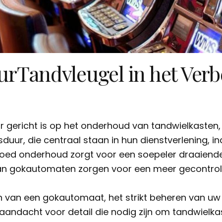
urTandvleugel in het Verb
gericht is op het onderhoud van tandwielkasten, k
duur, die centraal staan in hun dienstverlening, in
goed onderhoud zorgt voor een soepeler draaiend
van gokautomaten zorgen voor een meer gecontrol
n van een gokautomaat, het strikt beheren van uw
n aandacht voor detail die nodig zijn om tandwielka