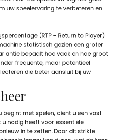
om uw speelervaring te verbeteren en
ngspercentage (RTP – Return to Player)
machine statistisch gezien een groter
ariantie bepaalt hoe vaak en hoe groot
 minder frequente, maar potentieel
ecteren die beter aansluit bij uw
eheer
u begint met spelen, dient u een vast
 u nodig heeft voor essentiële
ieuw in te zetten. Door dit strikte