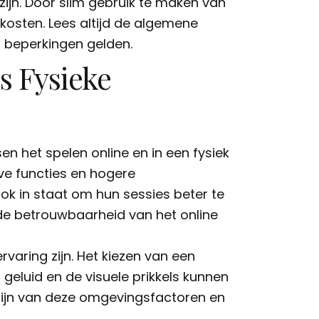
jn. Door slim gebruik te maken van
kosten. Lees altijd de algemene
 beperkingen gelden.
s Fysieke
en het spelen online en in een fysiek
ve functies en hogere
ok in staat om hun sessies beter te
 de betrouwbaarheid van het online
rvaring zijn. Het kiezen van een
t geluid en de visuele prikkels kunnen
t zijn van deze omgevingsfactoren en