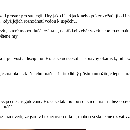
jí prostor pro strategii. Hry jako blackjack nebo poker vyžadují od hr
í, když jejich rozhodnutí vedou k úspěchu.
 prvky, které mohou hráči ovlivnit, například výběr sázek nebo maxim
yšlené hry.
é trpělivost a disciplínu. Hráči se učí čekat na správný okamžik, řídit 
ře, je známkou zkušeného hráče. Tento klidný přístup umožňuje lépe si 
dí bezpečné a regulované. Hráči se tak mohou soustředit na hru bez oba
u hráčů.
hráči vědí, že jsou v bezpečných rukou, mohou si skutečně užívat vzrušen