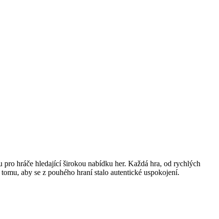
 pro hráče hledající širokou nabídku her. Každá hra, od rychlých
k tomu, aby se z pouhého hraní stalo autentické uspokojení.