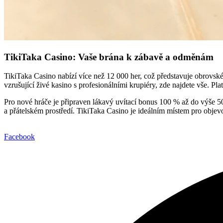
TikiTaka Casino: Vaše brána k zábavě a odměnám
TikiTaka Casino nabízí více než 12 000 her, což představuje obrovs
vzrušující živé kasino s profesionálními krupiéry, zde najdete vše.
Pro nové hráče je připraven lákavý uvítací bonus 100 % až do výše 50
a přátelském prostředí. TikiTaka Casino je ideálním místem pro obje
Facebook