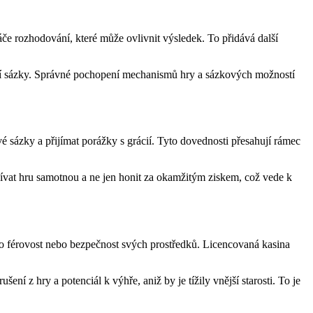
áče rozhodování, které může ovlivnit výsledek. To přidává další
ální sázky. Správné pochopení mechanismů hry a sázkových možností
své sázky a přijímat porážky s grácií. Tyto dovednosti přesahují rámec
užívat hru samotnou a ne jen honit za okamžitým ziskem, což vede k
v o férovost nebo bezpečnost svých prostředků. Licencovaná kasina
í z hry a potenciál k výhře, aniž by je tížily vnější starosti. To je