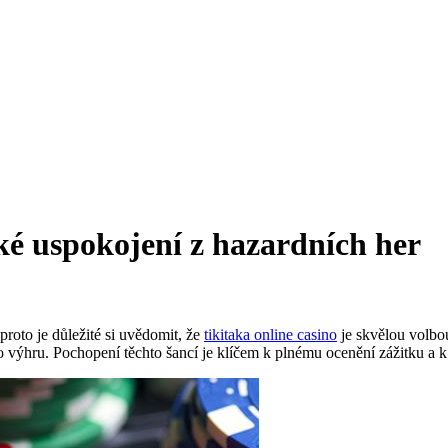
ké uspokojení z hazardních her
proto je důležité si uvědomit, že
tikitaka online casino
je skvělou volbou
pro výhru. Pochopení těchto šancí je klíčem k plnému ocenění zážitku a 