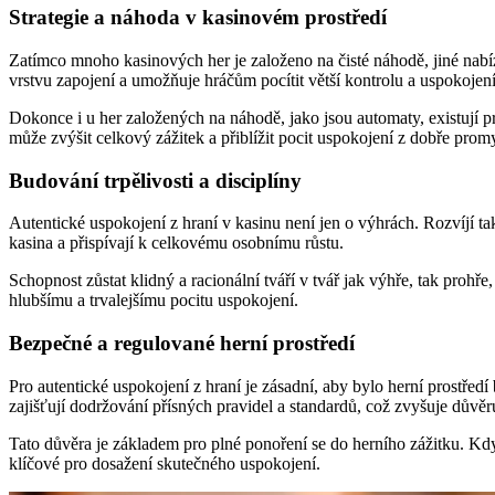
Strategie a náhoda v kasinovém prostředí
Zatímco mnoho kasinových her je založeno na čisté náhodě, jiné nabíze
vrstvu zapojení a umožňuje hráčům pocítit větší kontrolu a uspokojen
Dokonce i u her založených na náhodě, jako jsou automaty, existují
může zvýšit celkový zážitek a přiblížit pocit uspokojení z dobře prom
Budování trpělivosti a disciplíny
Autentické uspokojení z hraní v kasinu není jen o výhrách. Rozvíjí tak
kasina a přispívají k celkovému osobnímu růstu.
Schopnost zůstat klidný a racionální tváří v tvář jak výhře, tak proh
hlubšímu a trvalejšímu pocitu uspokojení.
Bezpečné a regulované herní prostředí
Pro autentické uspokojení z hraní je zásadní, aby bylo herní prostře
zajišťují dodržování přísných pravidel a standardů, což zvyšuje důvěr
Tato důvěra je základem pro plné ponoření se do herního zážitku. Když 
klíčové pro dosažení skutečného uspokojení.