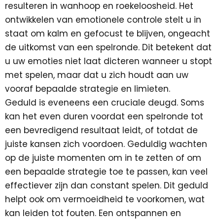
resulteren in wanhoop en roekeloosheid. Het
ontwikkelen van emotionele controle stelt u in
staat om kalm en gefocust te blijven, ongeacht
de uitkomst van een spelronde. Dit betekent dat
u uw emoties niet laat dicteren wanneer u stopt
met spelen, maar dat u zich houdt aan uw
vooraf bepaalde strategie en limieten.
Geduld is eveneens een cruciale deugd. Soms
kan het even duren voordat een spelronde tot
een bevredigend resultaat leidt, of totdat de
juiste kansen zich voordoen. Geduldig wachten
op de juiste momenten om in te zetten of om
een bepaalde strategie toe te passen, kan veel
effectiever zijn dan constant spelen. Dit geduld
helpt ook om vermoeidheid te voorkomen, wat
kan leiden tot fouten. Een ontspannen en