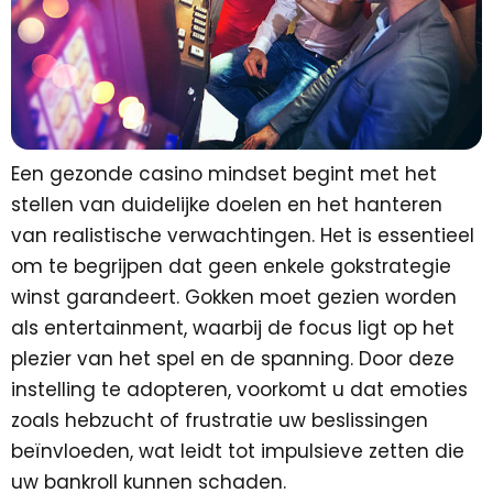
Een gezonde casino mindset begint met het
stellen van duidelijke doelen en het hanteren
van realistische verwachtingen. Het is essentieel
om te begrijpen dat geen enkele gokstrategie
winst garandeert. Gokken moet gezien worden
als entertainment, waarbij de focus ligt op het
plezier van het spel en de spanning. Door deze
instelling te adopteren, voorkomt u dat emoties
zoals hebzucht of frustratie uw beslissingen
beïnvloeden, wat leidt tot impulsieve zetten die
uw bankroll kunnen schaden.