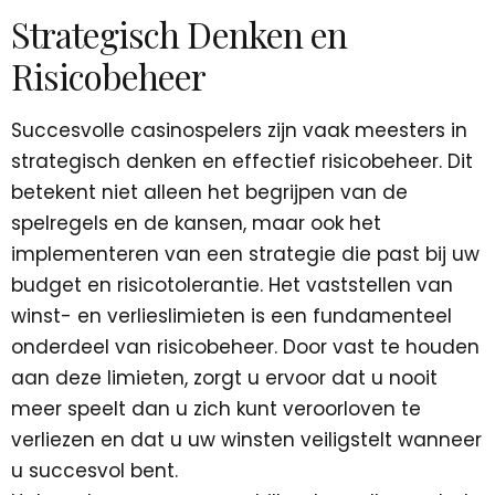
Strategisch Denken en
Risicobeheer
Succesvolle casinospelers zijn vaak meesters in
strategisch denken en effectief risicobeheer. Dit
betekent niet alleen het begrijpen van de
spelregels en de kansen, maar ook het
implementeren van een strategie die past bij uw
budget en risicotolerantie. Het vaststellen van
winst- en verlieslimieten is een fundamenteel
onderdeel van risicobeheer. Door vast te houden
aan deze limieten, zorgt u ervoor dat u nooit
meer speelt dan u zich kunt veroorloven te
verliezen en dat u uw winsten veiligstelt wanneer
u succesvol bent.