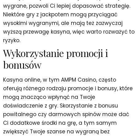
wygrane, pozwoli Ci lepiej dopasować strategię.
Niektóre gry z jackpotem mogą przyciągać
wysokimi wygranymi, ale mają też zazwyczaj
wyższą przewagę kasyna, więc warto rozważyć to
ryzyko.
Wykorzystanie promocji i
bonusów
Kasyna online, w tym AMPM Casino, często
oferują różnego rodzaju promocje i bonusy, które
mogą znacząco wpłynąć na Twoje
doświadczenie z gry. Skorzystanie z bonusu
powitalnego czy darmowych spinów może dać
Ci dodatkowe środki na grę, a tym samym
zwiększyć Twoje szanse na wygraną bez