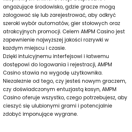
angażujące środowisko, gdzie gracze mogą
zalogować się lub zarejestrować, aby odkryć
szeroki wybór automatów, gier stołowych oraz
atrakcyjnych promocji. Celem AMPM Casino jest
zapewnienie najwyższej jakości rozrywki w
każdym miejscu i czasie.
Dzięki intuicyjnemu interfejsowi i łatwemu
dostępowi do logowania i rejestracji, AMPM
Casino stawia na wygodę użytkownika.
Niezależnie od tego, czy jesteś nowym graczem,
czy doświadczonym entuzjastą kasyn, AMPM
Casino oferuje wszystko, czego potrzebujesz, aby
cieszyć się ulubionymi grami i potencjalnie
zdobyć imponujące wygrane.