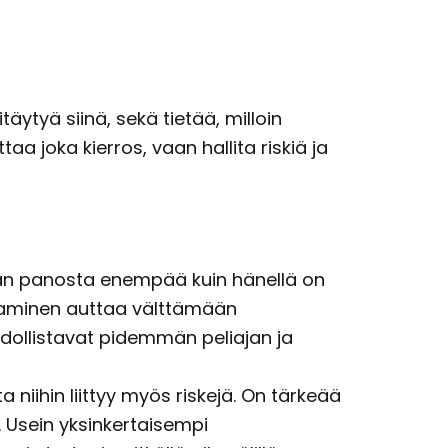
täytyä siinä, sekä tietää, milloin
aa joka kierros, vaan hallita riskiä ja
aan panosta enempää kuin hänellä on
ttaminen auttaa välttämään
dollistavat pidemmän peliajan ja
niihin liittyy myös riskejä. On tärkeää
 Usein yksinkertaisempi