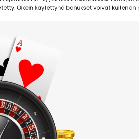
etty. Oikein käytettynä bonukset voivat kuitenkin 