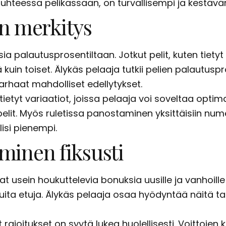
hteessa pelikassaan, on turvallisempi ja kestävämpi
en merkitys
ia palautusprosentiltaan. Jotkut pelit, kuten tietyt 
uin toiset. Älykäs pelaaja tutkii pelien palautuspr
parhaat mahdolliset edellytykset.
tietyt variaatiot, joissa pelaaja voi soveltaa optim
it. Myös ruletissa panostaminen yksittäisiin numer
isi pienempi.
inen fiksusti
at usein houkuttelevia bonuksia uusille ja vanhoille
 muita etuja. Älykäs pelaaja osaa hyödyntää näitä
rajoitukset on syytä lukea huolellisesti. Voittojen