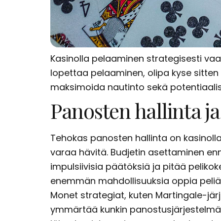
Kasinolla pelaaminen strategisesti vaati
lopettaa pelaaminen, olipa kyse sitten vo
maksimoida nautinto sekä potentiaaliset 
Panosten hallinta ja
Tehokas panosten hallinta on kasinoll
varaa hävitä. Budjetin asettaminen e
impulsiivisia päätöksiä ja pitää peli
enemmän mahdollisuuksia oppia peliä
Monet strategiat, kuten Martingale-järj
ymmärtää kunkin panostusjärjestelmän