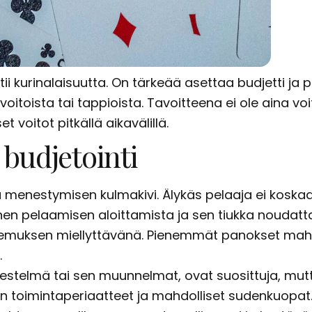
i kurinalaisuutta. On tärkeää asettaa budjetti ja pi
itoista tai tappioista. Tavoitteena ei ole aina voitt
voitot pitkällä aikavälillä.
 budjetointi
a menestymisen kulmakivi. Älykäs pelaaja ei kosk
nnen pelaamisen aloittamista ja sen tiukka nouda
kokemuksen miellyttävänä. Pienemmät panokset mah
.
estelmä tai sen muunnelmat, ovat suosittuja, mutta 
 toimintaperiaatteet ja mahdolliset sudenkuopat.