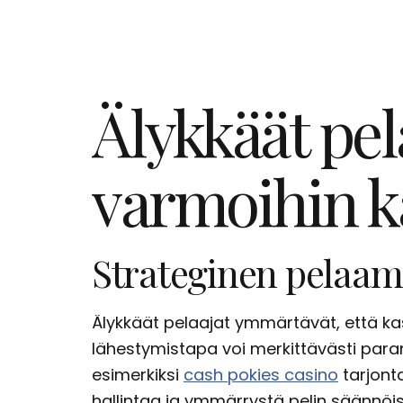
Älykkäät pel
varmoihin k
Strateginen pelaam
Älykkäät pelaajat ymmärtävät, että kas
lähestymistapa voi merkittävästi paran
esimerkiksi
cash pokies casino
tarjont
hallintaa ja ymmärrystä pelin säännöi