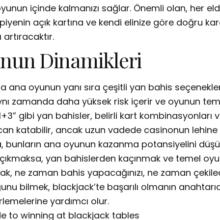
nun içinde kalmanızı sağlar. Önemli olan, her elde 
upiyenin açık kartına ve kendi elinize göre doğru ka
artıracaktır.
unun Dinamikleri
ana oyunun yanı sıra çeşitli yan bahis seçenekleri 
nı zamanda daha yüksek risk içerir ve oyunun te
1+3” gibi yan bahisler, belirli kart kombinasyonları ve
can katabilir, ancak uzun vadede casinonun lehine iş
da, bunların ana oyunun kazanma potansiyelini düş
 çıkmaksa, yan bahislerden kaçınmak ve temel oyun
ak, ne zaman bahis yapacağınızı, ne zaman çekilec
nu bilmek, blackjack’te başarılı olmanın anahtarıdı
irlemelerine yardımcı olur.