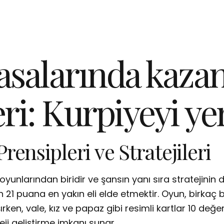
asalarında kaz
ri: Kurpiyeyi ye
rensipleri ve Stratejileri
yunlarından biridir ve şansın yanı sıra stratejinin 
1 puana en yakın eli elde etmektir. Oyun, birkaç b
rken, vale, kız ve papaz gibi resimli kartlar 10 değeri
teji geliştirme imkanı sunar.