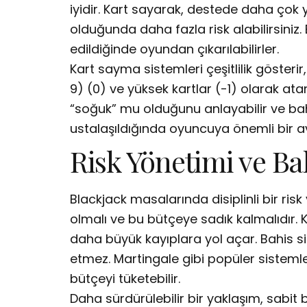
iyidir. Kart sayarak, destede daha çok y
olduğunda daha fazla risk alabilirsini
edildiğinde oyundan çıkarılabilirler.
Kart sayma sistemleri çeşitlilik gösterir
9) (0) ve yüksek kartlar (-1) olarak ata
“soğuk” mu olduğunu anlayabilir ve bahis
ustalaşıldığında oyuncuya önemli bir av
Risk Yönetimi ve Ba
Blackjack masalarında disiplinli bir ri
olmalı ve bu bütçeye sadık kalmalıdır. 
daha büyük kayıplara yol açar. Bahis si
etmez. Martingale gibi popüler sistemle
bütçeyi tüketebilir.
Daha sürdürülebilir bir yaklaşım, sabit 