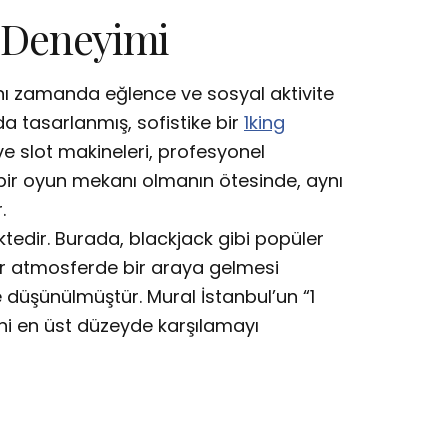
o Deneyimi
aynı zamanda eğlence ve sosyal aktivite
a tasarlanmış, sofistike bir
1king
 slot makineleri, profesyonel
 bir oyun mekanı olmanın ötesinde, aynı
.
ktedir. Burada, blackjack gibi popüler
ir atmosferde bir araya gelmesi
e düşünülmüştür. Mural İstanbul’un “1
ini en üst düzeyde karşılamayı