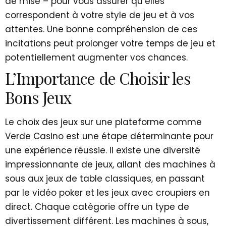
de mise – pour vous assurer qu’elles
correspondent à votre style de jeu et à vos
attentes. Une bonne compréhension de ces
incitations peut prolonger votre temps de jeu et
potentiellement augmenter vos chances.
L’Importance de Choisir les
Bons Jeux
Le choix des jeux sur une plateforme comme
Verde Casino est une étape déterminante pour
une expérience réussie. Il existe une diversité
impressionnante de jeux, allant des machines à
sous aux jeux de table classiques, en passant
par le vidéo poker et les jeux avec croupiers en
direct. Chaque catégorie offre un type de
divertissement différent. Les machines à sous,