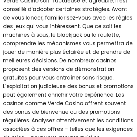
Verde Casino soit fructueuse et agréable, il est
conseillé d’adopter certaines stratégies. Avant
de vous lancer, familiarisez-vous avec les règles
des jeux qui vous intéressent. Que ce soit les
machines à sous, le blackjack ou la roulette,
comprendre les mécanismes vous permettra de
jouer de manière plus éclairée et de prendre de
meilleures décisions. De nombreux casinos
proposent des versions de démonstration
gratuites pour vous entraîner sans risque.
L’exploitation judicieuse des bonus et promotions
peut également enrichir votre expérience. Les
casinos comme Verde Casino offrent souvent
des bonus de bienvenue ou des promotions
régulières. Analysez attentivement les conditions
associées à ces offres – telles que les exigences