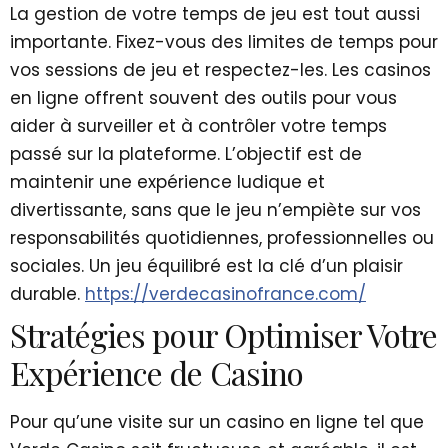
La gestion de votre temps de jeu est tout aussi
importante. Fixez-vous des limites de temps pour
vos sessions de jeu et respectez-les. Les casinos
en ligne offrent souvent des outils pour vous
aider à surveiller et à contrôler votre temps
passé sur la plateforme. L’objectif est de
maintenir une expérience ludique et
divertissante, sans que le jeu n’empiète sur vos
responsabilités quotidiennes, professionnelles ou
sociales. Un jeu équilibré est la clé d’un plaisir
durable.
https://verdecasinofrance.com/
Stratégies pour Optimiser Votre
Expérience de Casino
Pour qu’une visite sur un casino en ligne tel que