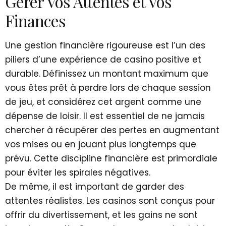
Gérer Vos Attentes et Vos
Finances
Une gestion financière rigoureuse est l’un des
piliers d’une expérience de casino positive et
durable. Définissez un montant maximum que
vous êtes prêt à perdre lors de chaque session
de jeu, et considérez cet argent comme une
dépense de loisir. Il est essentiel de ne jamais
chercher à récupérer des pertes en augmentant
vos mises ou en jouant plus longtemps que
prévu. Cette discipline financière est primordiale
pour éviter les spirales négatives.
De même, il est important de garder des
attentes réalistes. Les casinos sont conçus pour
offrir du divertissement, et les gains ne sont