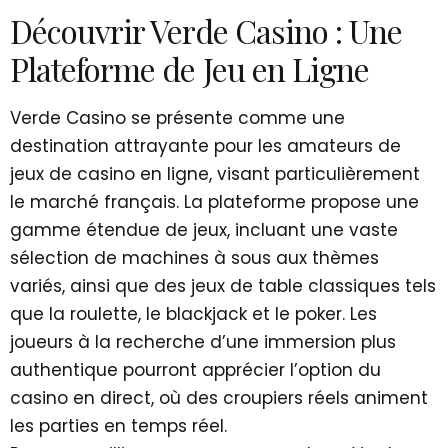
Découvrir Verde Casino : Une
Plateforme de Jeu en Ligne
Verde Casino se présente comme une
destination attrayante pour les amateurs de
jeux de casino en ligne, visant particulièrement
le marché français. La plateforme propose une
gamme étendue de jeux, incluant une vaste
sélection de machines à sous aux thèmes
variés, ainsi que des jeux de table classiques tels
que la roulette, le blackjack et le poker. Les
joueurs à la recherche d’une immersion plus
authentique pourront apprécier l’option du
casino en direct, où des croupiers réels animent
les parties en temps réel.