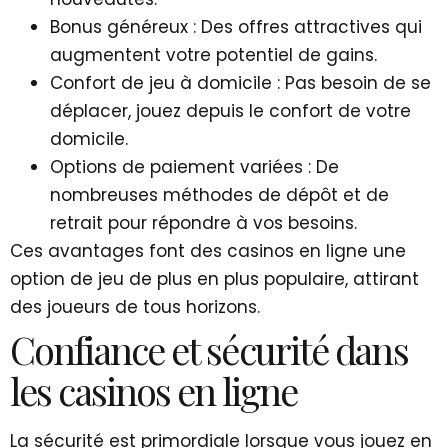
Bonus généreux : Des offres attractives qui
augmentent votre potentiel de gains.
Confort de jeu à domicile : Pas besoin de se
déplacer, jouez depuis le confort de votre
domicile.
Options de paiement variées : De
nombreuses méthodes de dépôt et de
retrait pour répondre à vos besoins.
Ces avantages font des casinos en ligne une
option de jeu de plus en plus populaire, attirant
des joueurs de tous horizons.
Confiance et sécurité dans
les casinos en ligne
La sécurité est primordiale lorsque vous jouez en