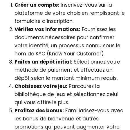
Créer un compte:
Inscrivez-vous sur la
plateforme de votre choix en remplissant le
formulaire d’inscription.
Vérifiez vos informations:
Fournissez les
documents nécessaires pour confirmer
votre identité, un processus connu sous le
nom de KYC (Know Your Customer).
Faites un dépôt initial:
Sélectionnez votre
méthode de paiement et effectuez un
dépôt selon le montant minimum requis.
Choisissez votre jeu:
Parcourez la
bibliothèque de jeux et sélectionnez celui
qui vous attire le plus.
Profitez des bonus:
Familiarisez-vous avec
les bonus de bienvenue et autres
promotions qui peuvent augmenter votre