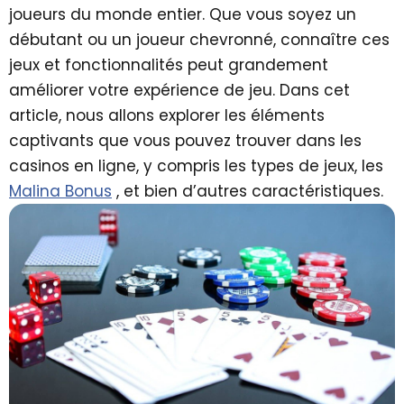
joueurs du monde entier. Que vous soyez un
débutant ou un joueur chevronné, connaître ces
jeux et fonctionnalités peut grandement
améliorer votre expérience de jeu. Dans cet
article, nous allons explorer les éléments
captivants que vous pouvez trouver dans les
casinos en ligne, y compris les types de jeux, les
Malina Bonus
, et bien d’autres caractéristiques.