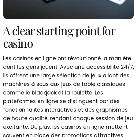
A clear starting point for
casino
Les casinos en ligne ont révolutionné la manière
dont les gens jouent. Avec une accessibilité 24/7,
ils offrent une large sélection de jeux allant des
machines à sous aux jeux de table classiques
comme le blackjack et la roulette. Les
plateformes en ligne se distinguent par des
fonctionnalités interactives et des graphismes
de haute qualité, rendant chaque session de jeu
excitante. De plus, les casinos en ligne mettent
souvent en place des promotions attractives