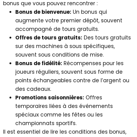
bonus que vous pouvez rencontrer :
Bonus de bienvenue:
Un bonus qui
augmente votre premier dépôt, souvent
accompagné de tours gratuits.
Offres de tours gratuits:
Des tours gratuits
sur des machines à sous spécifiques,
souvent sous conditions de mise.
Bonus de fidélité:
Récompenses pour les
joueurs réguliers, souvent sous forme de
points échangeables contre de l’argent ou
des cadeaux.
Promotions saisonnières:
Offres
temporaires liées à des événements
spéciaux comme les fêtes ou les
championnats sportifs.
Il est essentiel de lire les conditions des bonus,