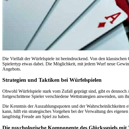
Die Vielfalt der Würfelspiele ist beeindruckend. Von den klassischen C
Spielertyp etwas dabei. Die Möglichkeit, mit jedem Wurf neue Gewinn
Angebots.
Strategien und Taktiken bei Würfelspielen
Obwohl Würfelspiele stark vom Zufall geprägt sind, gibt es dennoch 
fortgeschrittene Spieler verschiedene Wettstrategien anwenden, um ih
Die Kenntnis der Auszahlungsquoten und der Wahrscheinlichkeiten ei
kann, hilft ein strategisches Vorgehen bei der Verwaltung des eigene
langfristig Freude am Spiel zu haben.
Die psychologische Komponente des Glücksspiels mit