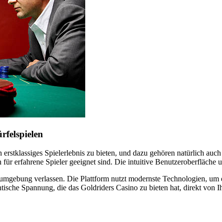
rfelspielen
n erstklassiges Spielerlebnis zu bieten, und dazu gehören natürlich auch
für erfahrene Spieler geeignet sind. Die intuitive Benutzeroberfläche 
lumgebung verlassen. Die Plattform nutzt modernste Technologien, um e
entische Spannung, die das Goldriders Casino zu bieten hat, direkt von