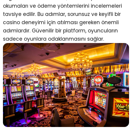
okumaları ve ödeme yöntemlerini incelemeleri
tavsiye edilir. Bu adımlar, sorunsuz ve keyifli bir
casino deneyimi için atılması gereken önemli
adımlardır. Güvenilir bir platform, oyuncuların
sadece oyunlara odaklanmasını sağlar.