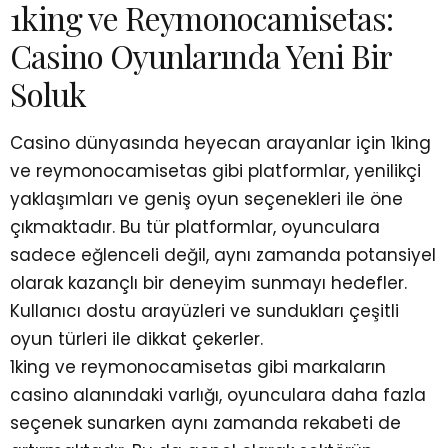
1king ve Reymonocamisetas:
Casino Oyunlarında Yeni Bir
Soluk
Casino dünyasında heyecan arayanlar için 1king
ve reymonocamisetas gibi platformlar, yenilikçi
yaklaşımları ve geniş oyun seçenekleri ile öne
çıkmaktadır. Bu tür platformlar, oyunculara
sadece eğlenceli değil, aynı zamanda potansiyel
olarak kazançlı bir deneyim sunmayı hedefler.
Kullanıcı dostu arayüzleri ve sundukları çeşitli
oyun türleri ile dikkat çekerler.
1king ve reymonocamisetas gibi markaların
casino alanındaki varlığı, oyunculara daha fazla
seçenek sunarken aynı zamanda rekabeti de