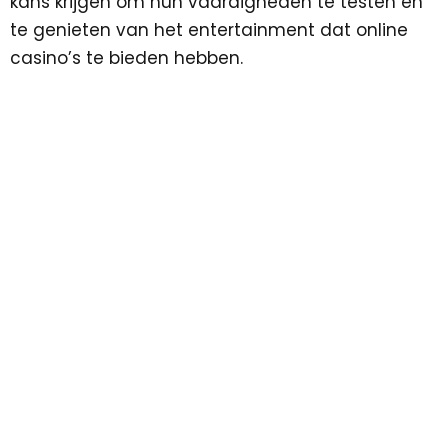
kans krijgen om hun vaardigheden te testen en
te genieten van het entertainment dat online
casino’s te bieden hebben.