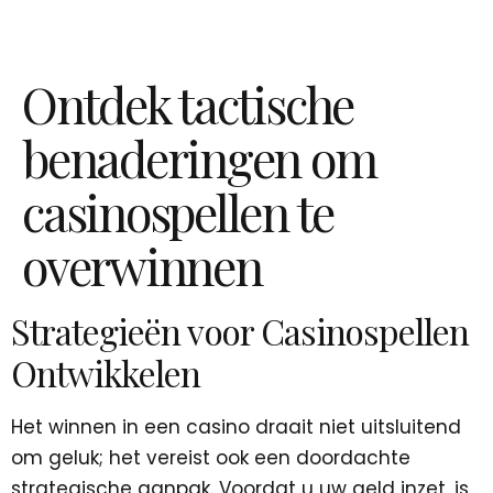
Ontdek tactische
benaderingen om
casinospellen te
overwinnen
Strategieën voor Casinospellen
Ontwikkelen
Het winnen in een casino draait niet uitsluitend
om geluk; het vereist ook een doordachte
strategische aanpak. Voordat u uw geld inzet, is