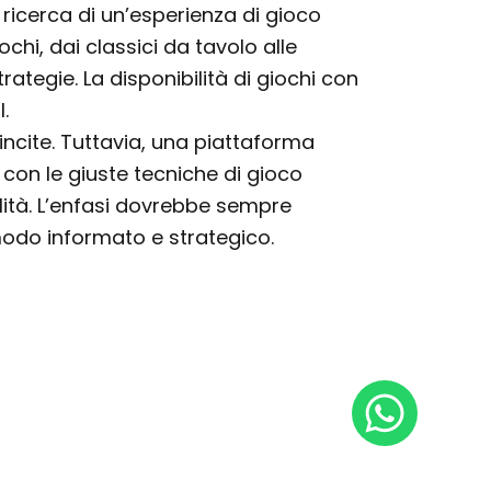
ricerca di un’esperienza di gioco
hi, dai classici da tavolo alle
ategie. La disponibilità di giochi con
.
incite. Tuttavia, una piattaforma
con le giuste tecniche di gioco
lità. L’enfasi dovrebbe sempre
 modo informato e strategico.