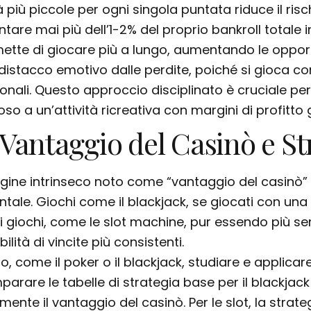
ità più piccole per ogni singola puntata riduce il ris
ntare mai più dell’1-2% del proprio bankroll totale 
ette di giocare più a lungo, aumentando le opport
l distacco emotivo dalle perdite, poiché si gioca 
onali. Questo approccio disciplinato è cruciale pe
 un’attività ricreativa con margini di profitto ge
 Vantaggio del Casinò e St
gine intrinseco noto come “vantaggio del casinò
tale. Giochi come il blackjack, se giocati con una
ri giochi, come le slot machine, pur essendo più s
lità di vincite più consistenti.
o, come il poker o il blackjack, studiare e applica
parare le tabelle di strategia base per il blackjack
lmente il vantaggio del casinò. Per le slot, la stra