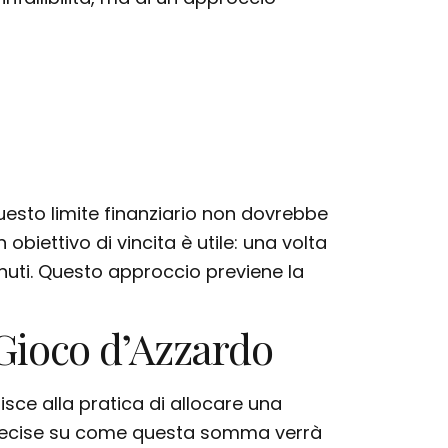
Questo limite finanziario non dovrebbe
iettivo di vincita è utile: una volta
enuti. Questo approccio previene la
 Gioco d’Azzardo
risce alla pratica di allocare una
e precise su come questa somma verrà