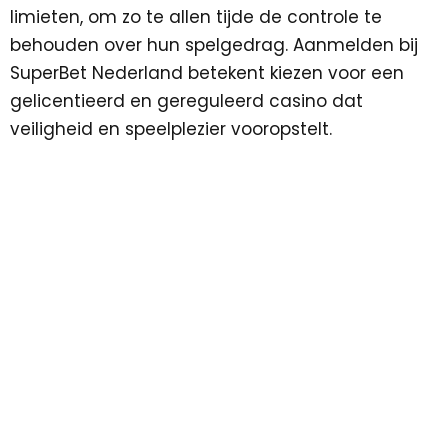
limieten, om zo te allen tijde de controle te
behouden over hun spelgedrag. Aanmelden bij
SuperBet Nederland betekent kiezen voor een
gelicentieerd en gereguleerd casino dat
veiligheid en speelplezier vooropstelt.