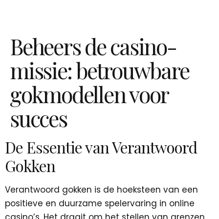
Beheers de casino-
missie: betrouwbare
gokmodellen voor
succes
De Essentie van Verantwoord
Gokken
Verantwoord gokken is de hoeksteen van een
positieve en duurzame spelervaring in online
casino’s. Het draait om het stellen van grenzen,