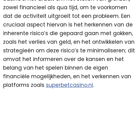
zowel financieel als qua tijd, om te voorkomen
dat de activiteit uitgroeit tot een probleem. Een
cruciaal aspect hiervan is het herkennen van de
inherente risico’s die gepaard gaan met gokken,
zoals het verlies van geld, en het ontwikkelen van
strategieën om deze risico’s te minimaliseren; dit
omvat het informeren over de kansen en het
belang van het spelen binnen de eigen
financiële mogelijkheden, en het verkennen van
platforms zoals
superbetcasino.nl
.