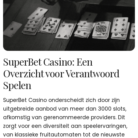
SuperBet Casino: Een
Overzicht voor Verantwoord
Spelen
SuperBet Casino onderscheidt zich door zijn
uitgebreide aanbod van meer dan 3000 slots,
afkomstig van gerenommeerde providers. Dit
zorgt voor een diversiteit aan speelervaringen,
van klassieke fruitautomaten tot de nieuwste