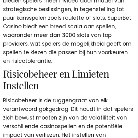
bieden spelers meer invloed door middel van
strategische beslissingen, in tegenstelling tot
puur kansspelen zoals roulette of slots. SuperBet
Casino biedt een breed scala aan spellen,
waaronder meer dan 3000 slots van top
providers, wat spelers de mogelijkheid geeft om
spellen te kiezen die passen bij hun voorkeuren
en risicotolerantie.
Risicobeheer en Limieten
Instellen
Risicobeheer is de ruggengraat van elk
verantwoord gokgedrag. Dit houdt in dat spelers
zich bewust moeten zijn van de volatiliteit van
verschillende casinospellen en de potentiële
impact van verliezen. Het instellen van