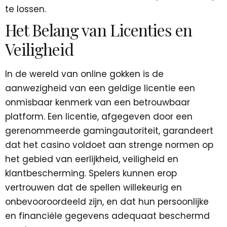
te lossen.
Het Belang van Licenties en
Veiligheid
In de wereld van online gokken is de
aanwezigheid van een geldige licentie een
onmisbaar kenmerk van een betrouwbaar
platform. Een licentie, afgegeven door een
gerenommeerde gamingautoriteit, garandeert
dat het casino voldoet aan strenge normen op
het gebied van eerlijkheid, veiligheid en
klantbescherming. Spelers kunnen erop
vertrouwen dat de spellen willekeurig en
onbevooroordeeld zijn, en dat hun persoonlijke
en financiële gegevens adequaat beschermd