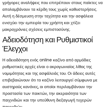
γρήγορες αναλήψεις που επιτρέπουν στους παίκτες να
απολαμβάνουν τα κέρδη τους χωρίς καθυστερήσεις.
Αυτή η δέσμευση στην ταχύτητα και την ασφάλεια
ενισχύει την εμπειρία του χρήστη και χτίζει
μακροχρόνιες σχέσεις εμπιστοσύνης.
Αδειοδότηση και Ρυθμιστικοί
Έλεγχοι
Η αδειοδότηση ενός online καζίνο από αρμόδιες
ρυθμιστικές αρχές είναι ο ακρογωνιαίος λίθος της
νομιμότητας και της ασφάλειάς του. Οι άδειες αυτές
επιβεβαιώνουν ότι το καζίνο λειτουργεί σύμφωνα με
αυστηρούς κανόνες, οι οποίοι περιλαμβάνουν την
προστασία των παικτών, την ακεραιότητα των
παιχνιδιών και την υπεύθυνη διεξαγωγή τυχερών
παιχνιδιών.