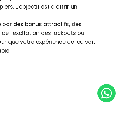
rs. L’objectif est d’offrir un
 par des bonus attractifs, des
 de l’excitation des jackpots ou
r que votre expérience de jeu soit
ble.