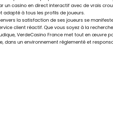
 un casino en direct interactif avec de vrais croupie
t adapté à tous les profils de joueurs.
vers la satisfaction de ses joueurs se manifeste
vice client réactif. Que vous soyez à la recherche
dique, VerdeCasino France met tout en œuvre pou
ve, dans un environnement réglementé et responsa