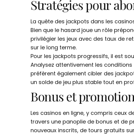
Stratégies pour abo
La quête des jackpots dans les casino
Bien que le hasard joue un rôle prépon
privilégier les jeux avec des taux de r
sur le long terme.
Pour les jackpots progressifs, il est 
Analysez attentivement les conditions
préfèrent également cibler des jackp
un solde de jeu plus stable tout en prof
Bonus et promotions
Les casinos en ligne, y compris ceux des
travers une panoplie de bonus et de p
nouveaux inscrits, de tours gratuits 