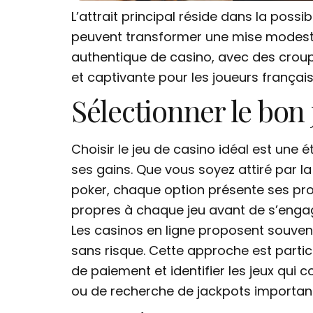
L’attrait principal réside dans la poss
peuvent transformer une mise modeste
authentique de casino, avec des croupi
et captivante pour les joueurs français
Sélectionner le bon
Choisir le jeu de casino idéal est une
ses gains. Que vous soyez attiré par la
poker, chaque option présente ses prop
propres à chaque jeu avant de s’enga
Les casinos en ligne proposent souvent
sans risque. Cette approche est parti
de paiement et identifier les jeux qui c
ou de recherche de jackpots importan