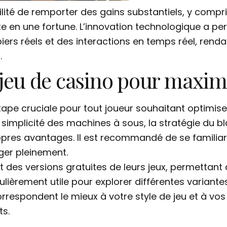
ibilité de remporter des gains substantiels, y compr
 en une fortune. L’innovation technologique a pe
ers réels et des interactions en temps réel, rend
.
 jeu de casino pour maxim
 étape cruciale pour tout joueur souhaitant optimis
 simplicité des machines à sous, la stratégie du bla
res avantages. Il est recommandé de se familiaris
ger pleinement.
 des versions gratuites de leurs jeux, permettant
culièrement utile pour explorer différentes varian
orrespondent le mieux à votre style de jeu et à vos o
ts.