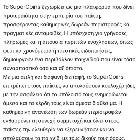
Το SuperCoins ξεχωρίζει ως μια πλατφόρμα που δίνει
προτεραιότητα στην εμπειρία του παίκτη,
προσφέροντας καθημερινές δωρεάν περιστροφές και
πραγματικές ανταμοιβές. Η υπόσχεση για γρήγορες
πληρωμές και η απουσία περιττών ενοχλήσεων, όπως
ψεύτικα χρονόμετρα ή πιεστικές ειδοποιήσεις,
δημιουργούν ένα περιβάλλον παιχνιδιού που είναι τόσο
συναρπαστικό όσο και αξιόπιστο.
Με μια απλή και διαφανή διεπαφή, το SuperCoins
επιτρέπει στους παίκτες να απολαύσουν κουλοχέρηδες
με την ασφάλεια ότι το υπόλοιπό τους ενημερώνεται
άμεσα και τα κέρδη τους είναι άμεσα διαθέσιμα. Η
καθημερινή ανανέωση των δωρεάν περιστροφών
ενθαρρύνει τη συνεχή συμμετοχή και δίνει στους
παίκτες την ελευθερία να εξερευνήσουν και να
απολαύσουν το παιχνίδι με τους δικούς τους όρους,