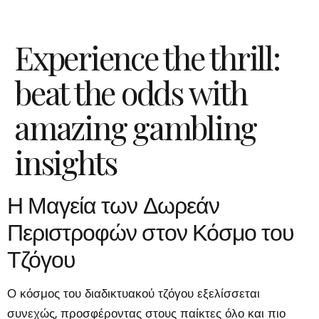
Experience the thrill:
beat the odds with
amazing gambling
insights
Η Μαγεία των Δωρεάν
Περιστροφών στον Κόσμο του
Τζόγου
Ο κόσμος του διαδικτυακού τζόγου εξελίσσεται
συνεχώς, προσφέροντας στους παίκτες όλο και πιο