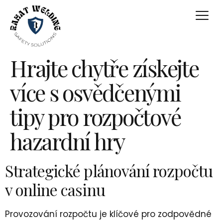
Hrajte chytře získejte
více s osvědčenými
tipy pro rozpočtové
hazardní hry
Strategické plánování rozpočtu
v online casinu
Provozování rozpočtu je klíčové pro zodpovědné