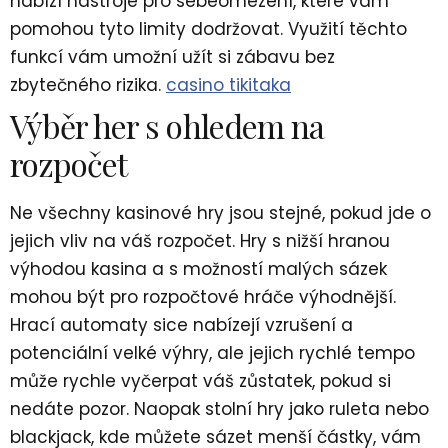
nabízí nástroje pro sebeomezení, které vám
pomohou tyto limity dodržovat. Využití těchto
funkcí vám umožní užít si zábavu bez
zbytečného rizika.
casino tikitaka
Výběr her s ohledem na
rozpočet
Ne všechny kasinové hry jsou stejné, pokud jde o
jejich vliv na váš rozpočet. Hry s nižší hranou
výhodou kasina a s možností malých sázek
mohou být pro rozpočtové hráče výhodnější.
Hrací automaty sice nabízejí vzrušení a
potenciální velké výhry, ale jejich rychlé tempo
může rychle vyčerpat váš zůstatek, pokud si
nedáte pozor. Naopak stolní hry jako ruleta nebo
blackjack, kde můžete sázet menší částky, vám