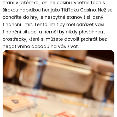
hraní v jakémkoli online casinu, včetně těch s
širokou nabídkou her jako TikiTaka Casino. Než se
ponoříte do hry, je nezbytné stanovit si jasný
finanční limit. Tento limit by měl odrážet vaši
finanční situaci a neměl by nikdy přesáhnout
prostředky, které si můžete dovolit prohrát bez
negativního dopadu na váš život.