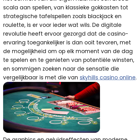
scala aan spellen, van klassieke gokkasten tot
strategische tafelspellen zoals blackjack en
roulette, is er voor ieder wat wils. De digitale
revolutie heeft ervoor gezorgd dat de casino-
ervaring toegankelijker is dan ooit tevoren, met
de mogelijkheid om op elk moment van de dag
te spelen en te genieten van potentiële winsten,
en sommigen zoeken naar de sensatie die
vergelijkbaar is met die van
skyhills casino online
.
De graphics en geluidseffecten van moderne