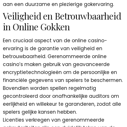
aan een duurzame en plezierige gokervaring.
Veiligheid en Betrouwbaarheid
in Online Gokken
Een cruciaal aspect van de online casino-
ervaring is de garantie van veiligheid en
betrouwbaarheid. Gerenommeerde online
casino’s maken gebruik van geavanceerde
encryptietechnologieën om de persoonlijke en
financiële gegevens van spelers te beschermen.
Bovendien worden spellen regelmatig
gecontroleerd door onafhankelijke auditors om
eerlijkheid en willekeur te garanderen, zodat alle
spelers gelijke kansen hebben.
Licenties verkregen van gerenommeerde