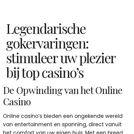
Legendarische
gokervaringen:
stimuleer uw plezier
bij top casino’s
De Opwinding van het Online
Casino
Online casino’s bieden een ongekende wereld
van entertainment en spanning, direct vanuit
het comfort van uw eigen huis. Met een breed