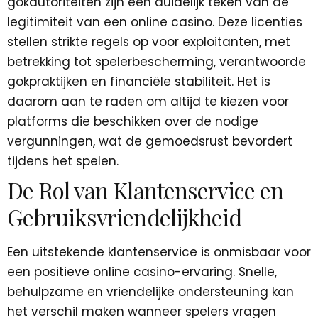
gokautoriteiten zijn een duidelijk teken van de
legitimiteit van een online casino. Deze licenties
stellen strikte regels op voor exploitanten, met
betrekking tot spelerbescherming, verantwoorde
gokpraktijken en financiële stabiliteit. Het is
daarom aan te raden om altijd te kiezen voor
platforms die beschikken over de nodige
vergunningen, wat de gemoedsrust bevordert
tijdens het spelen.
De Rol van Klantenservice en
Gebruiksvriendelijkheid
Een uitstekende klantenservice is onmisbaar voor
een positieve online casino-ervaring. Snelle,
behulpzame en vriendelijke ondersteuning kan
het verschil maken wanneer spelers vragen