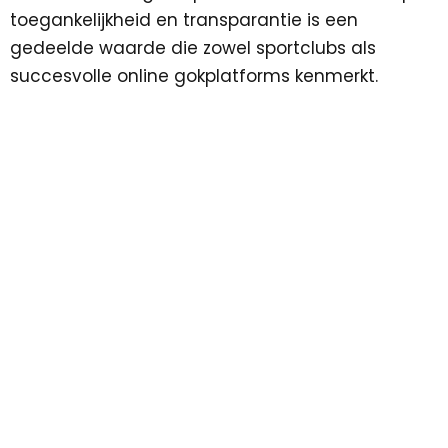
toegankelijkheid en transparantie is een
gedeelde waarde die zowel sportclubs als
succesvolle online gokplatforms kenmerkt.