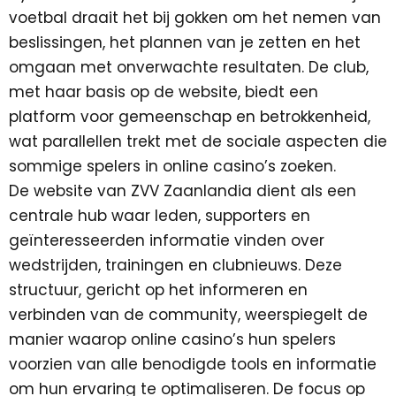
voetbal draait het bij gokken om het nemen van
beslissingen, het plannen van je zetten en het
omgaan met onverwachte resultaten. De club,
met haar basis op de website, biedt een
platform voor gemeenschap en betrokkenheid,
wat parallellen trekt met de sociale aspecten die
sommige spelers in online casino’s zoeken.
De website van ZVV Zaanlandia dient als een
centrale hub waar leden, supporters en
geïnteresseerden informatie vinden over
wedstrijden, trainingen en clubnieuws. Deze
structuur, gericht op het informeren en
verbinden van de community, weerspiegelt de
manier waarop online casino’s hun spelers
voorzien van alle benodigde tools en informatie
om hun ervaring te optimaliseren. De focus op