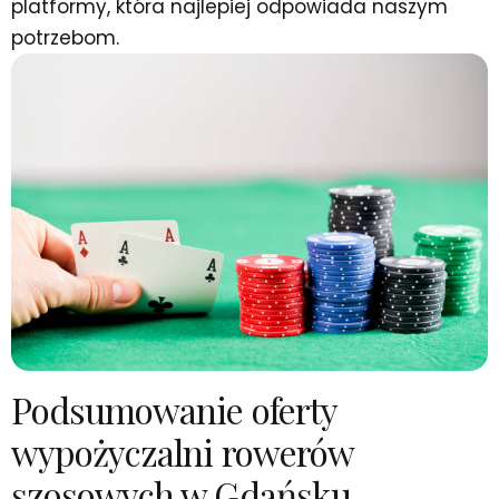
platformy, która najlepiej odpowiada naszym
potrzebom.
Podsumowanie oferty
wypożyczalni rowerów
szosowych w Gdańsku