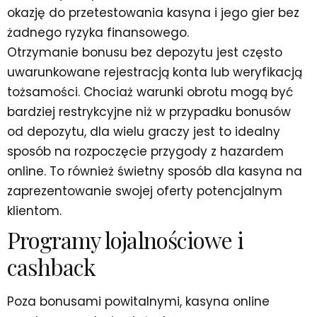
okazję do przetestowania kasyna i jego gier bez
żadnego ryzyka finansowego.
Otrzymanie bonusu bez depozytu jest często
uwarunkowane rejestracją konta lub weryfikacją
tożsamości. Chociaż warunki obrotu mogą być
bardziej restrykcyjne niż w przypadku bonusów
od depozytu, dla wielu graczy jest to idealny
sposób na rozpoczęcie przygody z hazardem
online. To również świetny sposób dla kasyna na
zaprezentowanie swojej oferty potencjalnym
klientom.
Programy lojalnościowe i
cashback
Poza bonusami powitalnymi, kasyna online