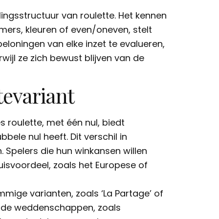
lingsstructuur van roulette. Het kennen
ers, kleuren of even/oneven, stelt
eloningen van elke inzet te evalueren,
rwijl ze zich bewust blijven van de
tevariant
s roulette, met één nul, biedt
ele nul heeft. Dit verschil in
. Spelers die hun winkansen willen
isvoordeel, zoals het Europese of
mmige varianten, zoals ‘La Partage’ of
aalde weddenschappen, zoals