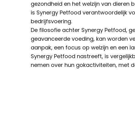
gezondheid en het welzijn van dieren 
is Synergy Petfood verantwoordelijk vo
bedrijfsvoering.
De filosofie achter Synergy Petfood, g
geavanceerde voeding, kan worden ver
aanpak, een focus op welzijn en een l
Synergy Petfood nastreeft, is vergeli
nemen over hun gokactiviteiten, met 