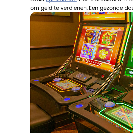
om geld te verdienen. Een gezonde dos