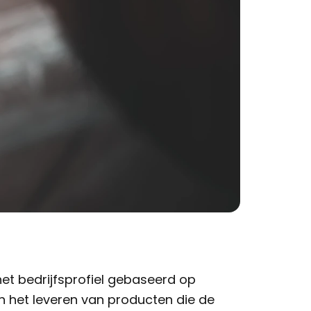
et bedrijfsprofiel gebaseerd op
aan het leveren van producten die de