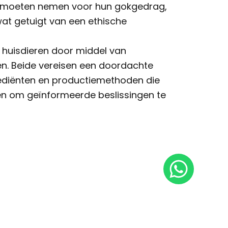
eid moeten nemen voor hun gokgedrag,
wat getuigt van een ethische
n huisdieren door middel van
n. Beide vereisen een doordachte
grediënten en productiemethoden die
ben om geïnformeerde beslissingen te