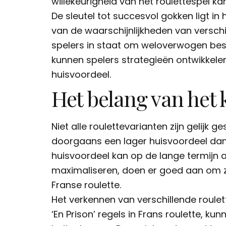
willekeurigheid van het roulettespel k
De sleutel tot succesvol gokken ligt in
van de waarschijnlijkheden van versc
spelers in staat om weloverwogen besli
kunnen spelers strategieën ontwikkelen d
huisvoordeel.
Het belang van het k
Niet alle roulettevarianten zijn gelijk
doorgaans een lager huisvoordeel dan A
huisvoordeel kan op de lange termijn a
maximaliseren, doen er goed aan om zi
Franse roulette.
Het verkennen van verschillende roulet
‘En Prison’ regels in Frans roulette,