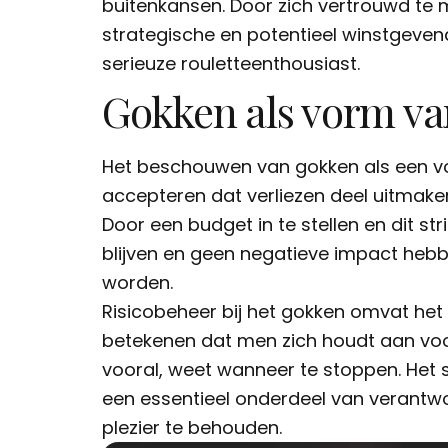
buitenkansen. Door zich vertrouwd te 
strategische en potentieel winstgevend
serieuze rouletteenthousiast.
Gokken als vorm va
Het beschouwen van gokken als een vor
accepteren dat verliezen deel uitmaken
Door een budget in te stellen en dit st
blijven en geen negatieve impact heb
worden.
Risicobeheer bij het gokken omvat het
betekenen dat men zich houdt aan voora
vooral, weet wanneer te stoppen. Het st
een essentieel onderdeel van verantw
plezier te behouden.