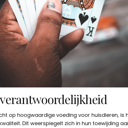
 verantwoordelijkheid
icht op hoogwaardige voeding voor huisdieren, is h
waliteit. Dit weerspiegelt zich in hun toewijding 