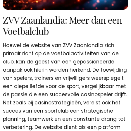
ZVV Zaanlandia: Meer dan een
Voetbalclub
Hoewel de website van ZVV Zaanlandia zich
primair richt op de voetbalactiviteiten van de
club, kan de geest van een gepassioneerde
aanpak ook hierin worden herkend. De toewijding
van spelers, trainers en vrijwilligers weerspiegelt
een diepe liefde voor de sport, vergelijkbaar met
de passie die een succesvolle casinospeler drijft.
Net zoals bij casinostrategieën, vereist ook het
succes van een sportclub een strategische
planning, teamwerk en een constante drang tot
verbetering. De website dient als een platform