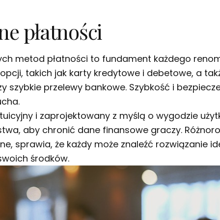
ne płatności
ych metod płatności to fundament każdego reno
cji, takich jak karty kredytowe i debetowe, a ta
czy szybkie przelewy bankowe. Szybkość i bezpiecz
ucha.
ntuicyjny i zaprojektowany z myślą o wygodzie użyt
wa, aby chronić dane finansowe graczy. Różnor
lne, sprawia, że każdy może znaleźć rozwiązanie 
swoich środków.