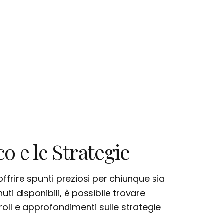
o e le Strategie
ffrire spunti preziosi per chiunque sia
ti disponibili, è possibile trovare
kroll e approfondimenti sulle strategie