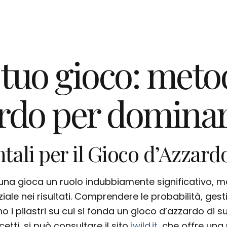
 tuo gioco: metod
rdo per dominare
ali per il Gioco d’Azzardo
una gioca un ruolo indubbiamente significativo, m
ale nei risultati. Comprendere le probabilità, gest
 i pilastri su cui si fonda un gioco d’azzardo di s
tti, si può consultare il sito
iwild.it
, che offre una