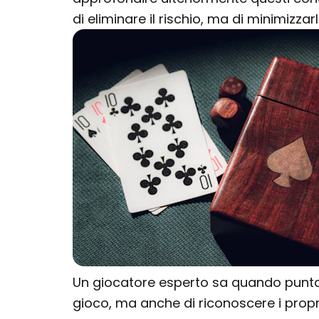
di eliminare il rischio, ma di minimizza
Un giocatore esperto sa quando puntare
gioco, ma anche di riconoscere i propri 