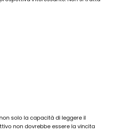
on solo la capacità di leggere il
iettivo non dovrebbe essere la vincita