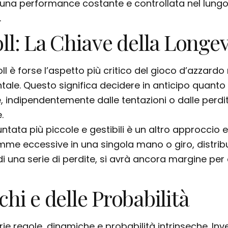
o una performance costante e controllata nel lungo 
.
ll: La Chiave della Longev
ll è forse l’aspetto più critico del gioco d’azzardo
ale. Questo significa decidere in anticipo quanto 
, indipendentemente dalle tentazioni o dalle perdit
.
 puntata più piccole e gestibili è un altro approcci
omme eccessive in una singola mano o giro, distribu
i una serie di perdite, si avrà ancora margine per
hi e delle Probabilità
ie regole, dinamiche e probabilità intrinseche. I