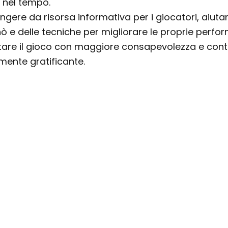
 nel tempo.
ungere da risorsa informativa per i giocatori, aiu
 e delle tecniche per migliorare le proprie perform
re il gioco con maggiore consapevolezza e contro
lmente gratificante.