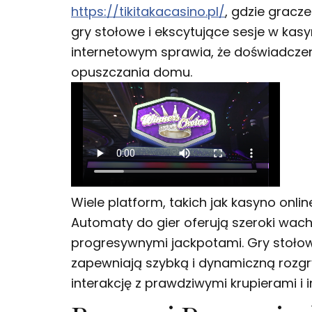
https://tikitakacasino.pl/
, gdzie grac
gry stołowe i ekscytujące sesje w ka
internetowym sprawia, że doświadczeni
opuszczania domu.
Wiele platform, takich jak kasyno onli
Automaty do gier oferują szeroki wac
progresywnymi jackpotami. Gry stołowe 
zapewniają szybką i dynamiczną rozg
interakcję z prawdziwymi krupierami i