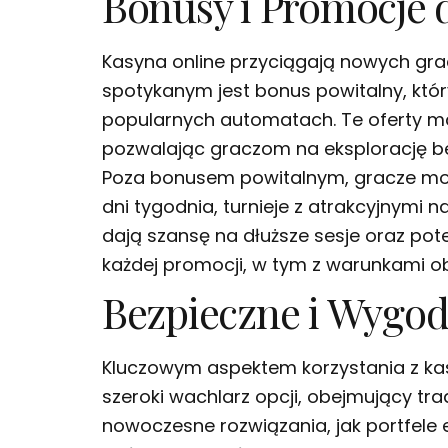
Bonusy i Promocje 
Kasyna online przyciągają nowych grac
spotykanym jest bonus powitalny, któ
popularnych automatach. Te oferty ma
pozwalając graczom na eksplorację b
Poza bonusem powitalnym, gracze mogą
dni tygodnia, turnieje z atrakcyjnymi
dają szansę na dłuższe sesje oraz pot
każdej promocji, w tym z warunkami 
Bezpieczne i Wygod
Kluczowym aspektem korzystania z kas
szeroki wachlarz opcji, obejmujący tr
nowoczesne rozwiązania, jak portfele 