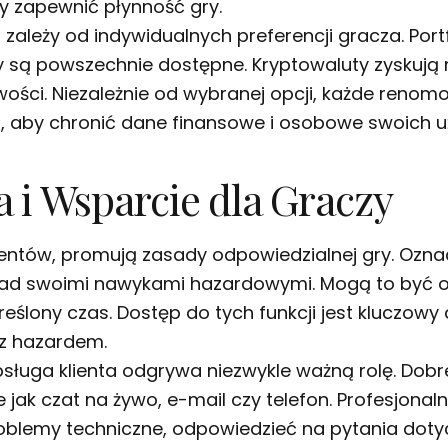
aby zapewnić płynność gry.
ależy od indywidualnych preferencji gracza. Portf
 są powszechnie dostępne. Kryptowaluty zyskują n
owości. Niezależnie od wybranej opcji, każde reno
 aby chronić dane finansowe i osobowe swoich u
 i Wsparcie dla Graczy
lientów, promują zasady odpowiedzialnej gry. Ozna
d swoimi nawykami hazardowymi. Mogą to być opc
eślony czas. Dostęp do tych funkcji jest kluczowy
z hazardem.
bsługa klienta odgrywa niezwykle ważną rolę. Dob
 jak czat na żywo, e-mail czy telefon. Profesjonal
roblemy techniczne, odpowiedzieć na pytania dot