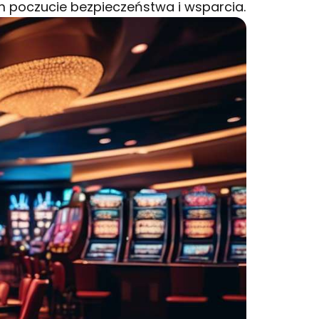
om poczucie bezpieczeństwa i wsparcia.