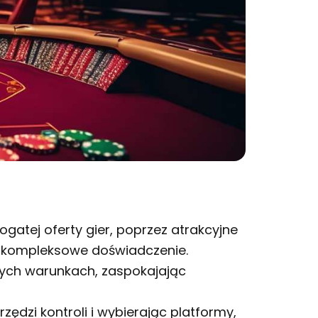
ogatej oferty gier, poprzez atrakcyjne
na kompleksowe doświadczenie.
wych warunkach, zaspokajając
ędzi kontroli i wybierając platformy,