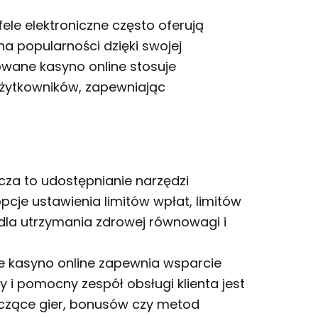
ele elektroniczne często oferują
a popularności dzięki swojej
mowane kasyno online stosuje
żytkowników, zapewniając
cza to udostępnianie narzędzi
je ustawienia limitów wpłat, limitów
 dla utrzymania zdrowej równowagi i
re kasyno online zapewnia wsparcie
ny i pomocny zespół obsługi klienta jest
yczące gier, bonusów czy metod