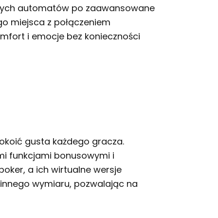
ycznych automatów po zaawansowane
ego miejsca z połączeniem
omfort i emocje bez konieczności
spokoić gusta każdego gracza.
mi funkcjami bonusowymi i
poker, a ich wirtualne wersje
 innego wymiaru, pozwalając na