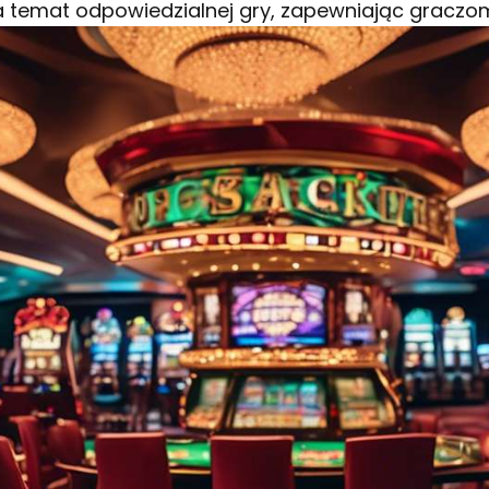
i na temat odpowiedzialnej gry, zapewniając gracz