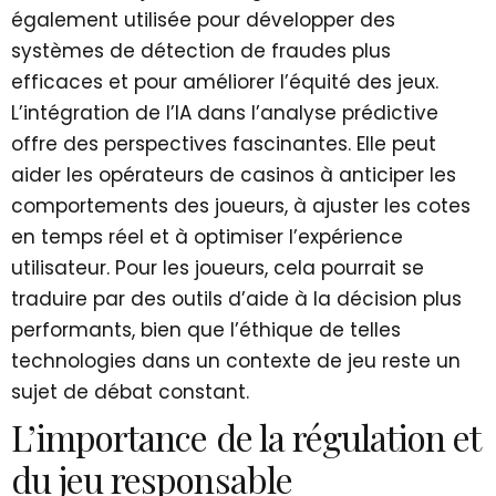
également utilisée pour développer des
systèmes de détection de fraudes plus
efficaces et pour améliorer l’équité des jeux.
L’intégration de l’IA dans l’analyse prédictive
offre des perspectives fascinantes. Elle peut
aider les opérateurs de casinos à anticiper les
comportements des joueurs, à ajuster les cotes
en temps réel et à optimiser l’expérience
utilisateur. Pour les joueurs, cela pourrait se
traduire par des outils d’aide à la décision plus
performants, bien que l’éthique de telles
technologies dans un contexte de jeu reste un
sujet de débat constant.
L’importance de la régulation et
du jeu responsable