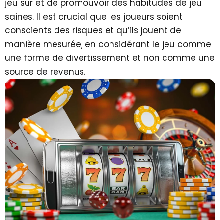
jeu sûr et de promouvoir des habitudes de jeu
saines. Il est crucial que les joueurs soient
conscients des risques et qu’ils jouent de
manière mesurée, en considérant le jeu comme
une forme de divertissement et non comme une
source de revenus.