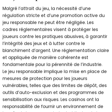
Malgré l’attrait du jeu, la nécessité d’une
régulation stricte et d’une promotion active du
jeu responsable ne peut être négligée. Les
cadres réglementaires visent à protéger les
joueurs contre les pratiques abusives, à garantir
l’intégrité des jeux et à lutter contre le
blanchiment d’argent. Une réglementation claire
et appliquée de manière cohérente est
fondamentale pour la pérennité de l’industrie.
Le jeu responsable implique la mise en place de
mesures de protection pour les joueurs
vulnérables, telles que des limites de dépôt, des
outils d’auto-exclusion et des programmes de
sensibilisation aux risques. Les casinos ont la
responsabilité de fournir un environnement de