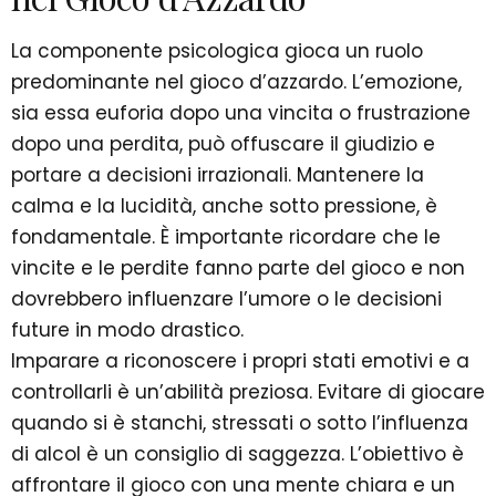
La componente psicologica gioca un ruolo
predominante nel gioco d’azzardo. L’emozione,
sia essa euforia dopo una vincita o frustrazione
dopo una perdita, può offuscare il giudizio e
portare a decisioni irrazionali. Mantenere la
calma e la lucidità, anche sotto pressione, è
fondamentale. È importante ricordare che le
vincite e le perdite fanno parte del gioco e non
dovrebbero influenzare l’umore o le decisioni
future in modo drastico.
Imparare a riconoscere i propri stati emotivi e a
controllarli è un’abilità preziosa. Evitare di giocare
quando si è stanchi, stressati o sotto l’influenza
di alcol è un consiglio di saggezza. L’obiettivo è
affrontare il gioco con una mente chiara e un