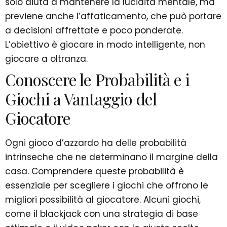
solo aiuta a mantenere la lucidità mentale, ma
previene anche l’affaticamento, che può portare
a decisioni affrettate e poco ponderate.
L’obiettivo è giocare in modo intelligente, non
giocare a oltranza.
Conoscere le Probabilità e i
Giochi a Vantaggio del
Giocatore
Ogni gioco d’azzardo ha delle probabilità
intrinseche che ne determinano il margine della
casa. Comprendere queste probabilità è
essenziale per scegliere i giochi che offrono le
migliori possibilità al giocatore. Alcuni giochi,
come il blackjack con una strategia di base