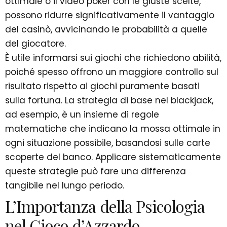
ottimale o il video poker con le giuste scelte,
possono ridurre significativamente il vantaggio
del casinò, avvicinando le probabilità a quelle
del giocatore.
È utile informarsi sui giochi che richiedono abilità,
poiché spesso offrono un maggiore controllo sul
risultato rispetto ai giochi puramente basati
sulla fortuna. La strategia di base nel blackjack,
ad esempio, è un insieme di regole
matematiche che indicano la mossa ottimale in
ogni situazione possibile, basandosi sulle carte
scoperte del banco. Applicare sistematicamente
queste strategie può fare una differenza
tangibile nel lungo periodo.
L’Importanza della Psicologia
nel Gioco d’Azzardo