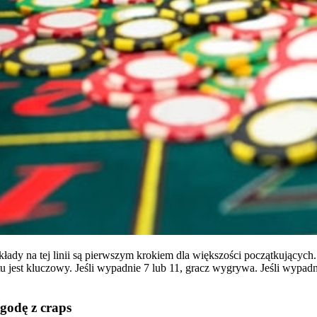
akłady na tej linii są pierwszym krokiem dla większości początkującyc
 jest kluczowy. Jeśli wypadnie 7 lub 11, gracz wygrywa. Jeśli wypadnie
godę z craps