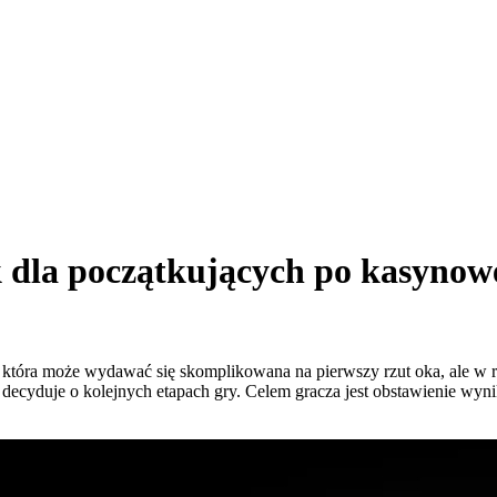
 dla początkujących po kasynowe
, która może wydawać się skomplikowana na pierwszy rzut oka, ale w r
cyduje o kolejnych etapach gry. Celem gracza jest obstawienie wynik