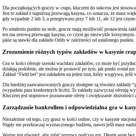
Dla początkujących graczy w craps, kluczem do sukcesu jest stosowan
Jest to zakład z najniższą przewagą kasyna, co oznacza, że masz wi
gdy wypadnie 2 lub 3, a przegrywasz przy 7 lub 11, ale 12 jest częst
Po ustaleniu punktu na stole, gracze mają możliwość postawienia zak
ten ma zerową przewagę kasyna, co czyni go niezwykle korzystnym. 
jakie są stawki dla zakładu Odds w zależności od ustalonego punktu.
Zrozumienie różnych typów zakładów w kasynie cra
Gra w kości oferuje szeroki wachlarz zakładów, co może być przytła
działają podobnie, ale można je postawić po tym, jak punkt został już
Zakład “Field bet” jest zakładem na jeden rzut, który wygrywa, jeśli w
Dla bardziej zaawansowanych graczy dostępne są również zakłady “p
(wypadnie para konkretnych liczb). Te zakłady zazwyczaj oferują wys
Kluczem jest stopniowe poznawanie oferty i zwiększanie złożonośc
Zarządzanie bankrollem i odpowiedzialna gra w kasy
Niezależnie od tego, czy grasz w kości online, czy w kasynie stacjon
Nigdy nie przekraczaj wyznaczonego budżetu, nawet jeśli masz nadzie
Ważne jest również, aby robić przerwy podczas gry. Długie sesje be