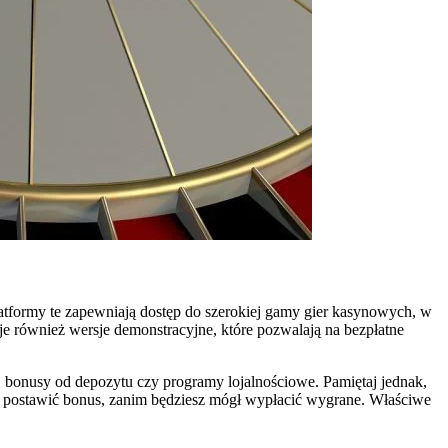
Platformy te zapewniają dostęp do szerokiej gamy gier kasynowych, w
uje również wersje demonstracyjne, które pozwalają na bezpłatne
 bonusy od depozytu czy programy lojalnościowe. Pamiętaj jednak,
sz postawić bonus, zanim będziesz mógł wypłacić wygrane. Właściwe