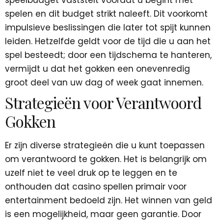
spelen en dit budget strikt naleeft. Dit voorkomt
impulsieve beslissingen die later tot spijt kunnen
leiden. Hetzelfde geldt voor de tijd die u aan het
spel besteedt; door een tijdschema te hanteren,
vermijdt u dat het gokken een onevenredig
groot deel van uw dag of week gaat innemen.
Strategieën voor Verantwoord
Gokken
Er zijn diverse strategieën die u kunt toepassen
om verantwoord te gokken. Het is belangrijk om
uzelf niet te veel druk op te leggen en te
onthouden dat casino spellen primair voor
entertainment bedoeld zijn. Het winnen van geld
is een mogelijkheid, maar geen garantie. Door