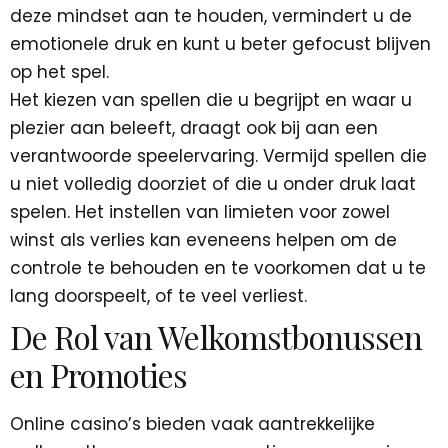
deze mindset aan te houden, vermindert u de
emotionele druk en kunt u beter gefocust blijven
op het spel.
Het kiezen van spellen die u begrijpt en waar u
plezier aan beleeft, draagt ook bij aan een
verantwoorde speelervaring. Vermijd spellen die
u niet volledig doorziet of die u onder druk laat
spelen. Het instellen van limieten voor zowel
winst als verlies kan eveneens helpen om de
controle te behouden en te voorkomen dat u te
lang doorspeelt, of te veel verliest.
De Rol van Welkomstbonussen
en Promoties
Online casino’s bieden vaak aantrekkelijke