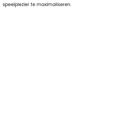
speelplezier te maximaliseren.