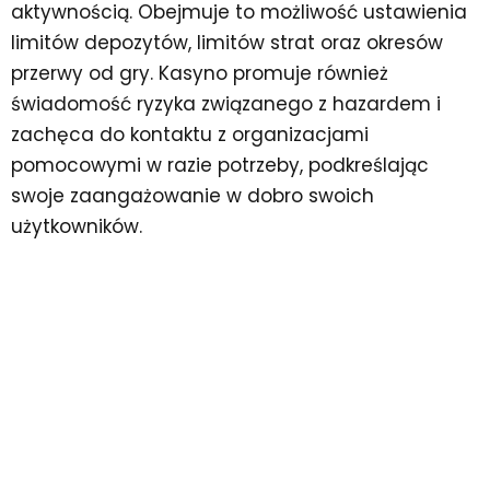
aktywnością. Obejmuje to możliwość ustawienia
limitów depozytów, limitów strat oraz okresów
przerwy od gry. Kasyno promuje również
świadomość ryzyka związanego z hazardem i
zachęca do kontaktu z organizacjami
pomocowymi w razie potrzeby, podkreślając
swoje zaangażowanie w dobro swoich
użytkowników.