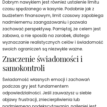
Dobrym nawykiem jest również ustalenie limitu
czasu spędzanego w kasynie. Podobnie jak z
budżetem finansowym, limit czasowy zapobiega
nadmiernemu zaangażowaniu i pozwala
zachować perspektywę. Pamiętaj, że celem jest
zabawa, a nie sposób na zarobek, dlatego
wyznaczanie realistycznych celów i świadomość
swoich ograniczeń są niezwykle ważne.
Znaczenie świadomości i
samokontroli
Świadomość własnych emocji i zachowań
podczas gry jest fundamentem
odpowiedzialności. Jeśli zauważysz u siebie
objawy frustracji, zniecierpliwienia lub
nadmiernego podekscytowania, najlepiej jest