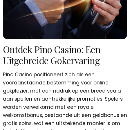
Ontdek Pino Casino: Een
Uitgebreide Gokervaring
Pino Casino positioneert zich als een
vooraanstaande bestemming voor online
gokplezier, met een nadruk op een breed scala
aan spellen en aantrekkelijke promoties. Spelers
worden verwelkomd met een royale
welkomstbonus, bestaande uit een geldbonus en
gratis spins, wat een uitstekende manier is om