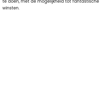
te doen, met de mogelijkheid tot fantastische
winsten.