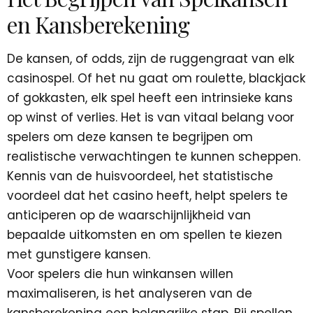
en Kansberekening
De kansen, of odds, zijn de ruggengraat van elk
casinospel. Of het nu gaat om roulette, blackjack
of gokkasten, elk spel heeft een intrinsieke kans
op winst of verlies. Het is van vitaal belang voor
spelers om deze kansen te begrijpen om
realistische verwachtingen te kunnen scheppen.
Kennis van de huisvoordeel, het statistische
voordeel dat het casino heeft, helpt spelers te
anticiperen op de waarschijnlijkheid van
bepaalde uitkomsten en om spellen te kiezen
met gunstigere kansen.
Voor spelers die hun winkansen willen
maximaliseren, is het analyseren van de