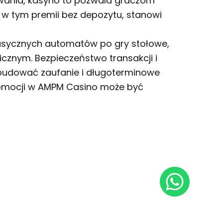
ogowania, kasyno to pozwala graczom
w tym premii bez depozytu, stanowi
klasycznych automatów po gry stołowe,
icznym. Bezpieczeństwo transakcji i
budować zaufanie i długoterminowe
romocji w AMPM Casino może być