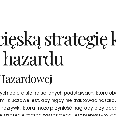
ięską strategię
o hazardu
 Hazardowej
ych opiera się na solidnych podstawach, które o
ami. Kluczowe jest, aby nigdy nie traktować hazar
ę rozrywki, która może przynieść nagrody przy od
akie strategie można zastosować, jest pierwszym k