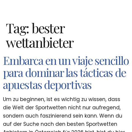
Tag:
bester
wettanbieter
Embarca en un viaje sencillo
para dominar las tácticas de
apuestas deportivas
Um zu beginnen, ist es wichtig zu wissen, dass
die Welt der Sportwetten nicht nur aufregend,
sondern auch faszinierend sein kann. Wenn du
auf der Suche nach den besten Sportwetten